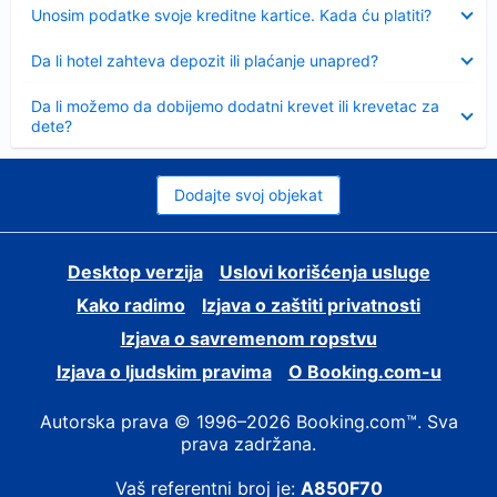
Sažeto
Unosim podatke svoje kreditne kartice. Kada ću platiti?
Sažeto
Da li hotel zahteva depozit ili plaćanje unapred?
Sažeto
Da li možemo da dobijemo dodatni krevet ili krevetac za
dete?
Dodajte svoj objekat
Desktop verzija
Uslovi korišćenja usluge
Kako radimo
Izjava o zaštiti privatnosti
Izjava o savremenom ropstvu
Izjava o ljudskim pravima
О Booking.com-u
Autorska prava © 1996–2026 Booking.com™. Sva
prava zadržana.
Vaš referentni broj je:
A850F70