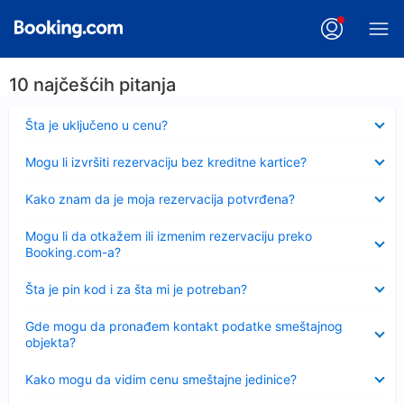
10 najčešćih pitanja
Sažeto
Šta je uključeno u cenu?
Sažeto
Mogu li izvršiti rezervaciju bez kreditne kartice?
Sažeto
Kako znam da je moja rezervacija potvrđena?
Sažeto
Mogu li da otkažem ili izmenim rezervaciju preko
Booking.com-a?
Sažeto
Šta je pin kod i za šta mi je potreban?
Sažeto
Gde mogu da pronađem kontakt podatke smeštajnog
objekta?
Sažeto
Kako mogu da vidim cenu smeštajne jedinice?