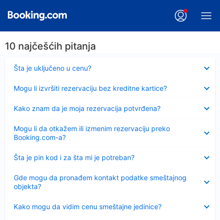
10 najčešćih pitanja
Sažeto
Šta je uključeno u cenu?
Sažeto
Mogu li izvršiti rezervaciju bez kreditne kartice?
Sažeto
Kako znam da je moja rezervacija potvrđena?
Sažeto
Mogu li da otkažem ili izmenim rezervaciju preko
Booking.com-a?
Sažeto
Šta je pin kod i za šta mi je potreban?
Sažeto
Gde mogu da pronađem kontakt podatke smeštajnog
objekta?
Sažeto
Kako mogu da vidim cenu smeštajne jedinice?