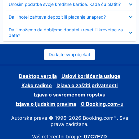
Sažeto
Unosim podatke svoje kreditne kartice. Kada ću platiti?
Sažeto
Da li hotel zahteva depozit ili plaćanje unapred?
Sažeto
Da li možemo da dobijemo dodatni krevet ili krevetac za
dete?
Dodajte svoj objekat
Desktop verzija
Uslovi korišćenja usluge
Kako radimo
Izjava o zaštiti privatnosti
Izjava o savremenom ropstvu
Izjava o ljudskim pravima
О Booking.com-u
Autorska prava © 1996–2026 Booking.com™. Sva
prava zadržana.
Vaš referentni broj je:
07C7E7D