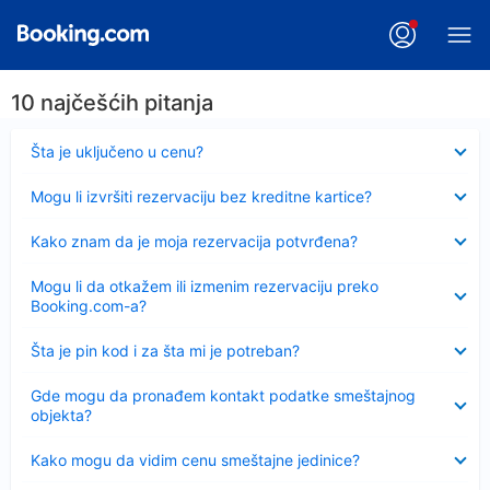
10 najčešćih pitanja
Sažeto
Šta je uključeno u cenu?
Sažeto
Mogu li izvršiti rezervaciju bez kreditne kartice?
Sažeto
Kako znam da je moja rezervacija potvrđena?
Sažeto
Mogu li da otkažem ili izmenim rezervaciju preko
Booking.com-a?
Sažeto
Šta je pin kod i za šta mi je potreban?
Sažeto
Gde mogu da pronađem kontakt podatke smeštajnog
objekta?
Sažeto
Kako mogu da vidim cenu smeštajne jedinice?