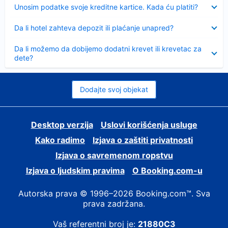
Sažeto
Unosim podatke svoje kreditne kartice. Kada ću platiti?
Sažeto
Da li hotel zahteva depozit ili plaćanje unapred?
Sažeto
Da li možemo da dobijemo dodatni krevet ili krevetac za
dete?
Dodajte svoj objekat
Desktop verzija
Uslovi korišćenja usluge
Kako radimo
Izjava o zaštiti privatnosti
Izjava o savremenom ropstvu
Izjava o ljudskim pravima
О Booking.com-u
Autorska prava © 1996–2026 Booking.com™. Sva
prava zadržana.
Vaš referentni broj je:
21880C3