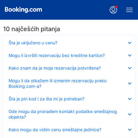
10 najčešćih pitanja
Sažeto
Šta je uključeno u cenu?
Sažeto
Mogu li izvršiti rezervaciju bez kreditne kartice?
Sažeto
Kako znam da je moja rezervacija potvrđena?
Sažeto
Mogu li da otkažem ili izmenim rezervaciju preko
Booking.com-a?
Sažeto
Šta je pin kod i za šta mi je potreban?
Sažeto
Gde mogu da pronađem kontakt podatke smeštajnog
objekta?
Sažeto
Kako mogu da vidim cenu smeštajne jedinice?