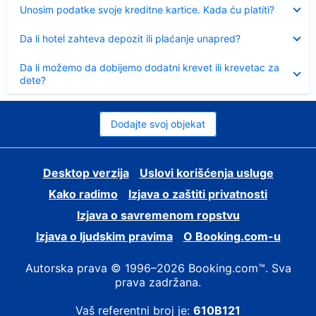
Sažeto
Unosim podatke svoje kreditne kartice. Kada ću platiti?
Sažeto
Da li hotel zahteva depozit ili plaćanje unapred?
Sažeto
Da li možemo da dobijemo dodatni krevet ili krevetac za
dete?
Dodajte svoj objekat
Desktop verzija
Uslovi korišćenja usluge
Kako radimo
Izjava o zaštiti privatnosti
Izjava o savremenom ropstvu
Izjava o ljudskim pravima
О Booking.com-u
Autorska prava © 1996–2026 Booking.com™. Sva
prava zadržana.
Vaš referentni broj je:
610B121