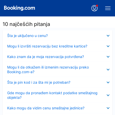
10 najčešćih pitanja
Sažeto
Šta je uključeno u cenu?
Sažeto
Mogu li izvršiti rezervaciju bez kreditne kartice?
Sažeto
Kako znam da je moja rezervacija potvrđena?
Sažeto
Mogu li da otkažem ili izmenim rezervaciju preko
Booking.com-a?
Sažeto
Šta je pin kod i za šta mi je potreban?
Sažeto
Gde mogu da pronađem kontakt podatke smeštajnog
objekta?
Sažeto
Kako mogu da vidim cenu smeštajne jedinice?