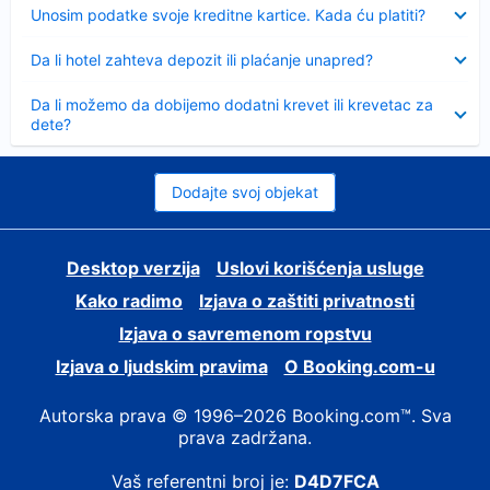
Sažeto
Unosim podatke svoje kreditne kartice. Kada ću platiti?
Sažeto
Da li hotel zahteva depozit ili plaćanje unapred?
Sažeto
Da li možemo da dobijemo dodatni krevet ili krevetac za
dete?
Dodajte svoj objekat
Desktop verzija
Uslovi korišćenja usluge
Kako radimo
Izjava o zaštiti privatnosti
Izjava o savremenom ropstvu
Izjava o ljudskim pravima
О Booking.com-u
Autorska prava © 1996–2026 Booking.com™. Sva
prava zadržana.
Vaš referentni broj je:
D4D7FCA