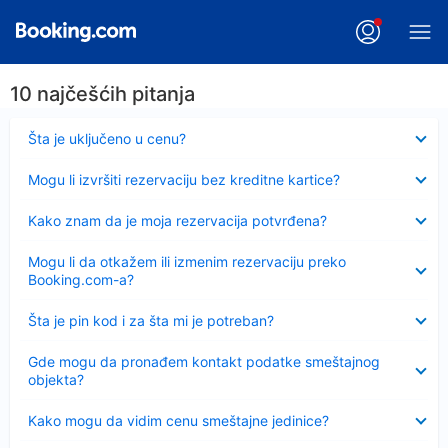
10 najčešćih pitanja
Sažeto
Šta je uključeno u cenu?
Sažeto
Mogu li izvršiti rezervaciju bez kreditne kartice?
Sažeto
Kako znam da je moja rezervacija potvrđena?
Sažeto
Mogu li da otkažem ili izmenim rezervaciju preko
Booking.com-a?
Sažeto
Šta je pin kod i za šta mi je potreban?
Sažeto
Gde mogu da pronađem kontakt podatke smeštajnog
objekta?
Sažeto
Kako mogu da vidim cenu smeštajne jedinice?