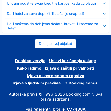
Sažeto
Unosim podatke svoje kreditne kartice. Kada ću platiti?
Sažeto
Da li hotel zahteva depozit ili plaćanje unapred?
Sažeto
Da li možemo da dobijemo dodatni krevet ili krevetac za
dete?
Dodajte svoj objekat
Desktop verzija
Uslovi korišćenja usluge
Kako radimo
Izjava o zaštiti privatnosti
Izjava o savremenom ropstvu
Izjava o ljudskim pravima
О Booking.com-u
Autorska prava © 1996–2026 Booking.com™. Sva
prava zadržana.
Vaš referentni broj je:
C77488A