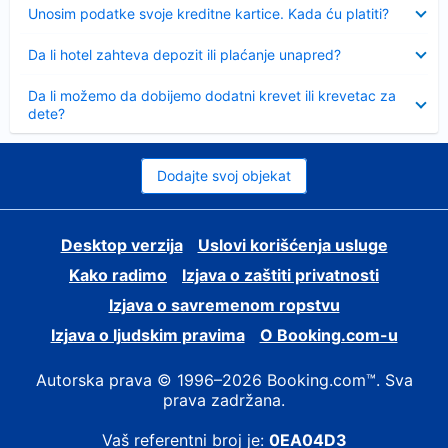
Sažeto
Unosim podatke svoje kreditne kartice. Kada ću platiti?
Sažeto
Da li hotel zahteva depozit ili plaćanje unapred?
Sažeto
Da li možemo da dobijemo dodatni krevet ili krevetac za
dete?
Dodajte svoj objekat
Desktop verzija
Uslovi korišćenja usluge
Kako radimo
Izjava o zaštiti privatnosti
Izjava o savremenom ropstvu
Izjava o ljudskim pravima
О Booking.com-u
Autorska prava © 1996–2026 Booking.com™. Sva
prava zadržana.
Vaš referentni broj je:
0EA04D3