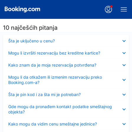
10 najčešćih pitanja
Sažeto
Šta je uključeno u cenu?
Sažeto
Mogu li izvršiti rezervaciju bez kreditne kartice?
Sažeto
Kako znam da je moja rezervacija potvrđena?
Sažeto
Mogu li da otkažem ili izmenim rezervaciju preko
Booking.com-a?
Sažeto
Šta je pin kod i za šta mi je potreban?
Sažeto
Gde mogu da pronađem kontakt podatke smeštajnog
objekta?
Sažeto
Kako mogu da vidim cenu smeštajne jedinice?