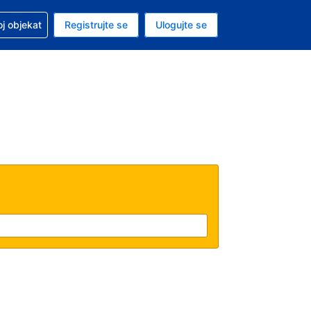
 u vezi sa rezervacijom
oj objekat
Registrujte se
Ulogujte se
ta je američki dolar
i jezik je Srpskom