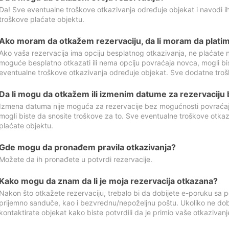
Da! Sve eventualne troškove otkazivanja određuje objekat i navodi ih
troškove plaćate objektu.
Ako moram da otkažem rezervaciju, da li moram da platim
Ako vaša rezervacija ima opciju besplatnog otkazivanja, ne plaćate n
moguće besplatno otkazati ili nema opciju povraćaja novca, mogli bi
eventualne troškove otkazivanja određuje objekat. Sve dodatne troš
Da li mogu da otkažem ili izmenim datume za rezervaciju
Izmena datuma nije moguća za rezervacije bez mogućnosti povraćaja
mogli biste da snosite troškove za to. Sve eventualne troškove otka
plaćate objektu.
Gde mogu da pronađem pravila otkazivanja?
Možete da ih pronađete u potvrdi rezervacije.
Kako mogu da znam da li je moja rezervacija otkazana?
Nakon što otkažete rezervaciju, trebalo bi da dobijete e-poruku sa p
prijemno sanduče, kao i bezvrednu/nepoželjnu poštu. Ukoliko ne dob
kontaktirate objekat kako biste potvrdili da je primio vaše otkazivanj