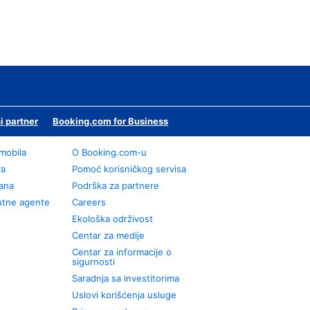
i partner
Booking.com for Business
omobila
О Booking.com-u
va
Pomoć korisničkog servisa
rana
Podrška za partnere
utne agente
Careers
Ekološka održivost
Centar za medije
Centar za informacije o
sigurnosti
Saradnja sa investitorima
Uslovi korišćenja usluge