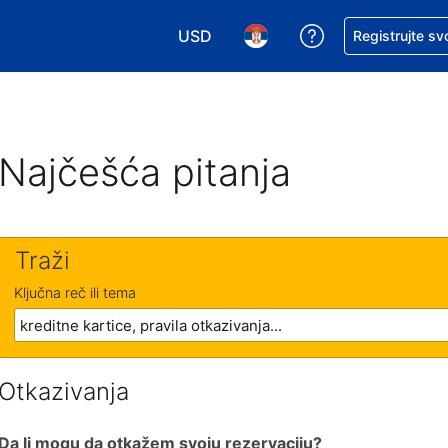
USD
Zatražite pomoć
Registrujte sv
Izaberite valutu. Vaša trenutna valu
Izaberite jezik. Vaš trenutn
Najčešća pitanja
Traži
Ključna reč ili tema
Otkazivanja
Da li mogu da otkažem svoju rezervaciju?