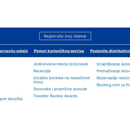
Registrujte svoj objekat
ervaciju onlajn
Pomoć korisničkog servisa
Postanite distributivn
Jedinstvena mesta za boravak
Iznajmljivanje aut
Recenzije
Pretraživanje leto
Istražite boravke na mesečnom
Rezervacije resto
nivou
Booking.com za P
Sezonske i praznične ponude
Traveller Review Awards
ugom doručka