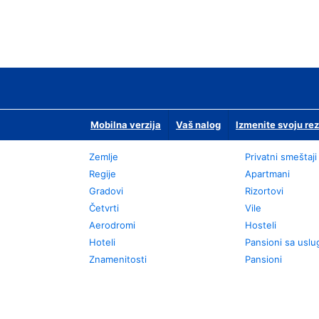
Mobilna verzija
Vaš nalog
Izmenite svoju rez
Zemlje
Privatni smeštaji
Regije
Apartmani
Gradovi
Rizortovi
Četvrti
Vile
Aerodromi
Hosteli
Hoteli
Pansioni sa usl
Znamenitosti
Pansioni