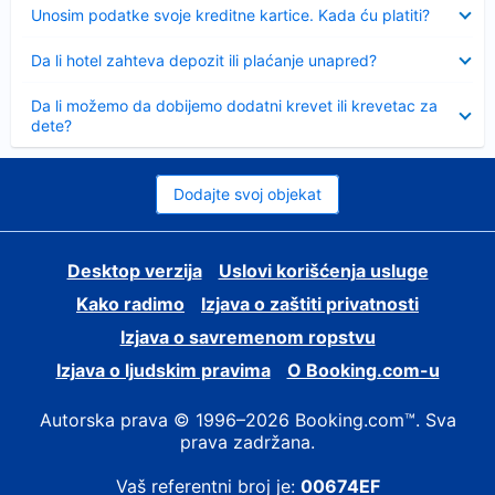
Sažeto
Unosim podatke svoje kreditne kartice. Kada ću platiti?
Sažeto
Da li hotel zahteva depozit ili plaćanje unapred?
Sažeto
Da li možemo da dobijemo dodatni krevet ili krevetac za
dete?
Dodajte svoj objekat
Desktop verzija
Uslovi korišćenja usluge
Kako radimo
Izjava o zaštiti privatnosti
Izjava o savremenom ropstvu
Izjava o ljudskim pravima
О Booking.com-u
Autorska prava © 1996–2026 Booking.com™. Sva
prava zadržana.
Vaš referentni broj je:
00674EF