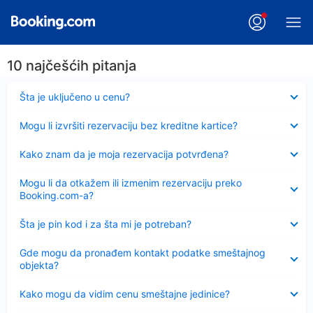
10 najčešćih pitanja
Sažeto
Šta je uključeno u cenu?
Sažeto
Mogu li izvršiti rezervaciju bez kreditne kartice?
Sažeto
Kako znam da je moja rezervacija potvrđena?
Sažeto
Mogu li da otkažem ili izmenim rezervaciju preko
Booking.com-a?
Sažeto
Šta je pin kod i za šta mi je potreban?
Sažeto
Gde mogu da pronađem kontakt podatke smeštajnog
objekta?
Sažeto
Kako mogu da vidim cenu smeštajne jedinice?