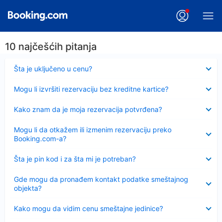
10 najčešćih pitanja
Sažeto
Šta je uključeno u cenu?
Sažeto
Mogu li izvršiti rezervaciju bez kreditne kartice?
Sažeto
Kako znam da je moja rezervacija potvrđena?
Sažeto
Mogu li da otkažem ili izmenim rezervaciju preko
Booking.com-a?
Sažeto
Šta je pin kod i za šta mi je potreban?
Sažeto
Gde mogu da pronađem kontakt podatke smeštajnog
objekta?
Sažeto
Kako mogu da vidim cenu smeštajne jedinice?