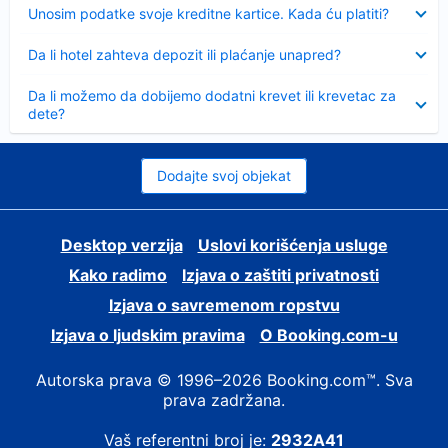
Sažeto
Unosim podatke svoje kreditne kartice. Kada ću platiti?
Sažeto
Da li hotel zahteva depozit ili plaćanje unapred?
Sažeto
Da li možemo da dobijemo dodatni krevet ili krevetac za
dete?
Dodajte svoj objekat
Desktop verzija
Uslovi korišćenja usluge
Kako radimo
Izjava o zaštiti privatnosti
Izjava o savremenom ropstvu
Izjava o ljudskim pravima
О Booking.com-u
Autorska prava © 1996–2026 Booking.com™. Sva
prava zadržana.
Vaš referentni broj je:
2932A41