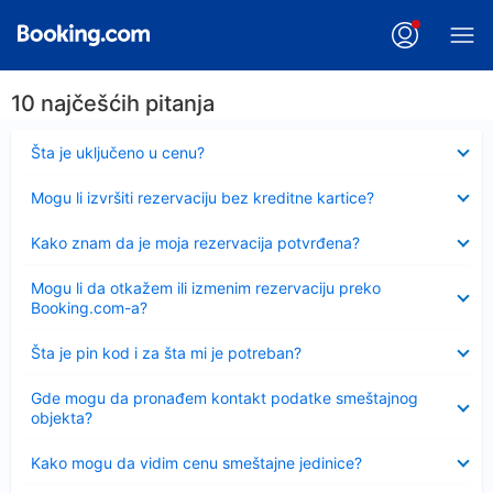
10 najčešćih pitanja
Sažeto
Šta je uključeno u cenu?
Sažeto
Mogu li izvršiti rezervaciju bez kreditne kartice?
Sažeto
Kako znam da je moja rezervacija potvrđena?
Sažeto
Mogu li da otkažem ili izmenim rezervaciju preko
Booking.com-a?
Sažeto
Šta je pin kod i za šta mi je potreban?
Sažeto
Gde mogu da pronađem kontakt podatke smeštajnog
objekta?
Sažeto
Kako mogu da vidim cenu smeštajne jedinice?