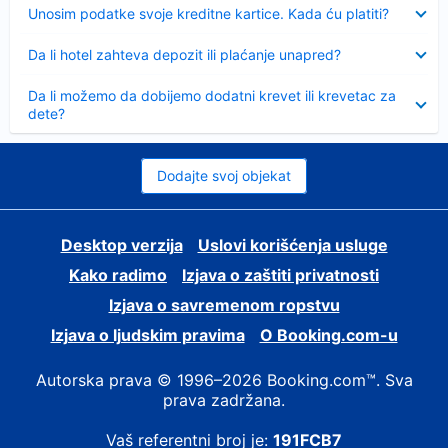
Sažeto
Unosim podatke svoje kreditne kartice. Kada ću platiti?
Sažeto
Da li hotel zahteva depozit ili plaćanje unapred?
Sažeto
Da li možemo da dobijemo dodatni krevet ili krevetac za
dete?
Dodajte svoj objekat
Desktop verzija
Uslovi korišćenja usluge
Kako radimo
Izjava o zaštiti privatnosti
Izjava o savremenom ropstvu
Izjava o ljudskim pravima
О Booking.com-u
Autorska prava © 1996–2026 Booking.com™. Sva
prava zadržana.
Vaš referentni broj je:
191FCB7