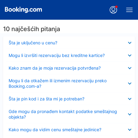
10 najčešćih pitanja
Sažeto
Šta je uključeno u cenu?
Sažeto
Mogu li izvršiti rezervaciju bez kreditne kartice?
Sažeto
Kako znam da je moja rezervacija potvrđena?
Sažeto
Mogu li da otkažem ili izmenim rezervaciju preko
Booking.com-a?
Sažeto
Šta je pin kod i za šta mi je potreban?
Sažeto
Gde mogu da pronađem kontakt podatke smeštajnog
objekta?
Sažeto
Kako mogu da vidim cenu smeštajne jedinice?