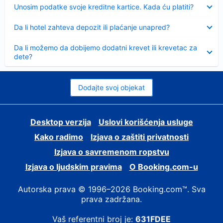
Sažeto
Unosim podatke svoje kreditne kartice. Kada ću platiti?
Sažeto
Da li hotel zahteva depozit ili plaćanje unapred?
Sažeto
Da li možemo da dobijemo dodatni krevet ili krevetac za
dete?
Dodajte svoj objekat
Desktop verzija
Uslovi korišćenja usluge
Kako radimo
Izjava o zaštiti privatnosti
Izjava o savremenom ropstvu
Izjava o ljudskim pravima
О Booking.com-u
Autorska prava © 1996–2026 Booking.com™. Sva
prava zadržana.
Vaš referentni broj je:
631FDEE