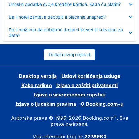
Sažeto
Unosim podatke svoje kreditne kartice. Kada ću platiti?
Sažeto
Da li hotel zahteva depozit ili plaćanje unapred?
Sažeto
Da li možemo da dobijemo dodatni krevet ili krevetac za
dete?
Dodajte svoj objekat
Desktop verzija
Uslovi korišćenja usluge
Kako radimo
Izjava o zaštiti privatnosti
Izjava o savremenom ropstvu
Izjava o ljudskim pravima
О Booking.com-u
Autorska prava © 1996–2026 Booking.com™. Sva
prava zadržana.
Vaš referentni broj je:
227AEB3