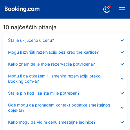
10 najčešćih pitanja
Sažeto
Šta je uključeno u cenu?
Sažeto
Mogu li izvršiti rezervaciju bez kreditne kartice?
Sažeto
Kako znam da je moja rezervacija potvrđena?
Sažeto
Mogu li da otkažem ili izmenim rezervaciju preko
Booking.com-a?
Sažeto
Šta je pin kod i za šta mi je potreban?
Sažeto
Gde mogu da pronađem kontakt podatke smeštajnog
objekta?
Sažeto
Kako mogu da vidim cenu smeštajne jedinice?