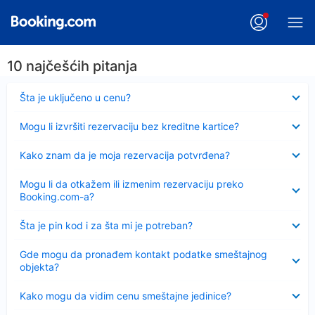
10 najčešćih pitanja
Sažeto
Šta je uključeno u cenu?
Sažeto
Mogu li izvršiti rezervaciju bez kreditne kartice?
Sažeto
Kako znam da je moja rezervacija potvrđena?
Sažeto
Mogu li da otkažem ili izmenim rezervaciju preko
Booking.com-a?
Sažeto
Šta je pin kod i za šta mi je potreban?
Sažeto
Gde mogu da pronađem kontakt podatke smeštajnog
objekta?
Sažeto
Kako mogu da vidim cenu smeštajne jedinice?