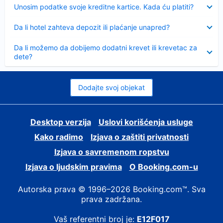
Sažeto
Unosim podatke svoje kreditne kartice. Kada ću platiti?
Sažeto
Da li hotel zahteva depozit ili plaćanje unapred?
Sažeto
Da li možemo da dobijemo dodatni krevet ili krevetac za
dete?
Dodajte svoj objekat
Desktop verzija
Uslovi korišćenja usluge
Kako radimo
Izjava o zaštiti privatnosti
Izjava o savremenom ropstvu
Izjava o ljudskim pravima
О Booking.com-u
Autorska prava © 1996–2026 Booking.com™. Sva
prava zadržana.
Vaš referentni broj je:
E12F017