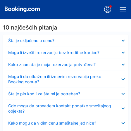
10 najčešćih pitanja
Sažeto
Šta je uključeno u cenu?
Sažeto
Mogu li izvršiti rezervaciju bez kreditne kartice?
Sažeto
Kako znam da je moja rezervacija potvrđena?
Sažeto
Mogu li da otkažem ili izmenim rezervaciju preko
Booking.com-a?
Sažeto
Šta je pin kod i za šta mi je potreban?
Sažeto
Gde mogu da pronađem kontakt podatke smeštajnog
objekta?
Sažeto
Kako mogu da vidim cenu smeštajne jedinice?