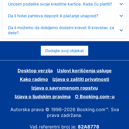
Sažeto
Unosim podatke svoje kreditne kartice. Kada ću platiti?
Sažeto
Da li hotel zahteva depozit ili plaćanje unapred?
Sažeto
Da li možemo da dobijemo dodatni krevet ili krevetac za
dete?
Dodajte svoj objekat
Desktop verzija
Uslovi korišćenja usluge
Kako radimo
Izjava o zaštiti privatnosti
Izjava o savremenom ropstvu
Izjava o ljudskim pravima
О Booking.com-u
Autorska prava © 1996–2026 Booking.com™. Sva
prava zadržana.
Vaš referentni broj je:
82A8778