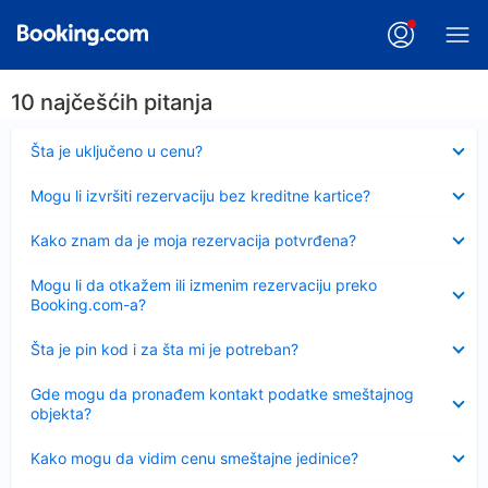
10 najčešćih pitanja
Sažeto
Šta je uključeno u cenu?
Sažeto
Mogu li izvršiti rezervaciju bez kreditne kartice?
Sažeto
Kako znam da je moja rezervacija potvrđena?
Sažeto
Mogu li da otkažem ili izmenim rezervaciju preko
Booking.com-a?
Sažeto
Šta je pin kod i za šta mi je potreban?
Sažeto
Gde mogu da pronađem kontakt podatke smeštajnog
objekta?
Sažeto
Kako mogu da vidim cenu smeštajne jedinice?