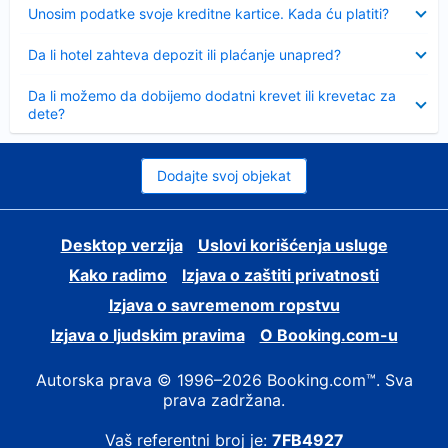
Sažeto
Unosim podatke svoje kreditne kartice. Kada ću platiti?
Sažeto
Da li hotel zahteva depozit ili plaćanje unapred?
Sažeto
Da li možemo da dobijemo dodatni krevet ili krevetac za
dete?
Dodajte svoj objekat
Desktop verzija
Uslovi korišćenja usluge
Kako radimo
Izjava o zaštiti privatnosti
Izjava o savremenom ropstvu
Izjava o ljudskim pravima
О Booking.com-u
Autorska prava © 1996–2026 Booking.com™. Sva
prava zadržana.
Vaš referentni broj je:
7FB4927