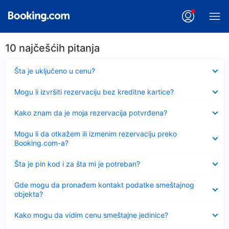
10 najčešćih pitanja
Sažeto
Šta je uključeno u cenu?
Sažeto
Mogu li izvršiti rezervaciju bez kreditne kartice?
Sažeto
Kako znam da je moja rezervacija potvrđena?
Sažeto
Mogu li da otkažem ili izmenim rezervaciju preko
Booking.com-a?
Sažeto
Šta je pin kod i za šta mi je potreban?
Sažeto
Gde mogu da pronađem kontakt podatke smeštajnog
objekta?
Sažeto
Kako mogu da vidim cenu smeštajne jedinice?