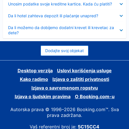
Sažeto
Unosim podatke svoje kreditne kartice. Kada ću platiti?
Sažeto
Da li hotel zahteva depozit ili plaćanje unapred?
Sažeto
Da li možemo da dobijemo dodatni krevet ili krevetac za
dete?
Dodajte svoj objekat
Desktop verzija
Uslovi korišćenja usluge
Kako radimo
Izjava o zaštiti privatnosti
Izjava o savremenom ropstvu
Izjava o ljudskim pravima
О Booking.com-u
Autorska prava © 1996–2026 Booking.com™. Sva
prava zadržana.
Vaš referentni broj je:
5C15CC4