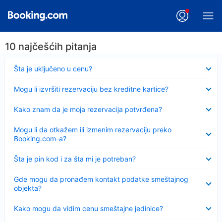
10 najčešćih pitanja
Sažeto
Šta je uključeno u cenu?
Sažeto
Mogu li izvršiti rezervaciju bez kreditne kartice?
Sažeto
Kako znam da je moja rezervacija potvrđena?
Sažeto
Mogu li da otkažem ili izmenim rezervaciju preko
Booking.com-a?
Sažeto
Šta je pin kod i za šta mi je potreban?
Sažeto
Gde mogu da pronađem kontakt podatke smeštajnog
objekta?
Sažeto
Kako mogu da vidim cenu smeštajne jedinice?