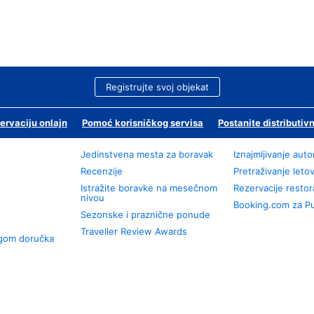
Registrujte svoj objekat
ervaciju onlajn
Pomoć korisničkog servisa
Postanite distributivn
Jedinstvena mesta za boravak
Iznajmljivanje aut
Recenzije
Pretraživanje leto
Istražite boravke na mesečnom
Rezervacije resto
nivou
Booking.com za P
Sezonske i praznične ponude
Traveller Review Awards
ugom doručka