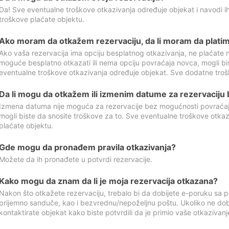
Da! Sve eventualne troškove otkazivanja određuje objekat i navodi ih
troškove plaćate objektu.
Ako moram da otkažem rezervaciju, da li moram da platim
Ako vaša rezervacija ima opciju besplatnog otkazivanja, ne plaćate n
moguće besplatno otkazati ili nema opciju povraćaja novca, mogli bi
eventualne troškove otkazivanja određuje objekat. Sve dodatne troš
Da li mogu da otkažem ili izmenim datume za rezervaciju
Izmena datuma nije moguća za rezervacije bez mogućnosti povraćaja
mogli biste da snosite troškove za to. Sve eventualne troškove otka
plaćate objektu.
Gde mogu da pronađem pravila otkazivanja?
Možete da ih pronađete u potvrdi rezervacije.
Kako mogu da znam da li je moja rezervacija otkazana?
Nakon što otkažete rezervaciju, trebalo bi da dobijete e-poruku sa p
prijemno sanduče, kao i bezvrednu/nepoželjnu poštu. Ukoliko ne dob
kontaktirate objekat kako biste potvrdili da je primio vaše otkazivanj