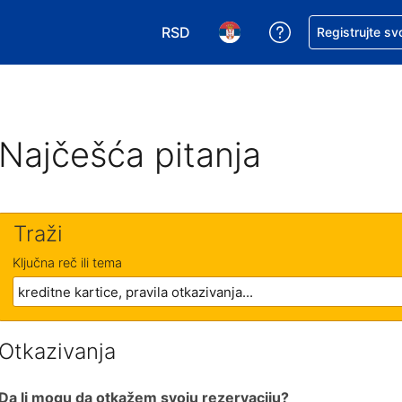
RSD
Zatražite pomoć
Registrujte sv
Izaberite valutu. Vaša trenutna valu
Izaberite jezik. Vaš trenutn
Najčešća pitanja
Traži
Ključna reč ili tema
Otkazivanja
Da li mogu da otkažem svoju rezervaciju?