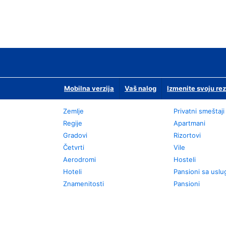
Mobilna verzija
Vaš nalog
Izmenite svoju rez
Zemlje
Privatni smeštaji
Regije
Apartmani
Gradovi
Rizortovi
Četvrti
Vile
Aerodromi
Hosteli
Hoteli
Pansioni sa usl
Znamenitosti
Pansioni