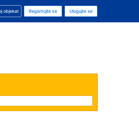
 u vezi sa rezervacijom
oj objekat
Registrujte se
Ulogujte se
ta je dinar
i jezik je Srpskom