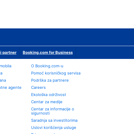
i partner
Booking.com for Business
omobila
О Booking.com-u
va
Pomoć korisničkog servisa
rana
Podrška za partnere
utne agente
Careers
Ekološka održivost
Centar za medije
Centar za informacije o
sigurnosti
Saradnja sa investitorima
Uslovi korišćenja usluge