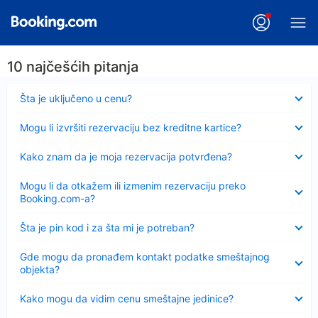
10 najčešćih pitanja
Sažeto
Šta je uključeno u cenu?
Sažeto
Mogu li izvršiti rezervaciju bez kreditne kartice?
Sažeto
Kako znam da je moja rezervacija potvrđena?
Sažeto
Mogu li da otkažem ili izmenim rezervaciju preko
Booking.com-a?
Sažeto
Šta je pin kod i za šta mi je potreban?
Sažeto
Gde mogu da pronađem kontakt podatke smeštajnog
objekta?
Sažeto
Kako mogu da vidim cenu smeštajne jedinice?