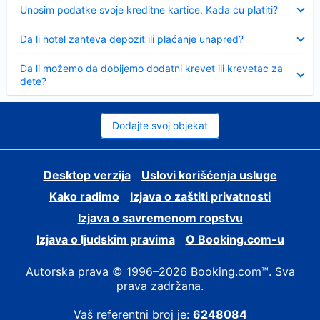
Sažeto
Unosim podatke svoje kreditne kartice. Kada ću platiti?
Sažeto
Da li hotel zahteva depozit ili plaćanje unapred?
Sažeto
Da li možemo da dobijemo dodatni krevet ili krevetac za
dete?
Dodajte svoj objekat
Desktop verzija
Uslovi korišćenja usluge
Kako radimo
Izjava o zaštiti privatnosti
Izjava o savremenom ropstvu
Izjava o ljudskim pravima
О Booking.com-u
Autorska prava © 1996–2026 Booking.com™. Sva
prava zadržana.
Vaš referentni broj je:
6248084