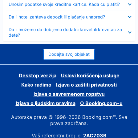
Sažeto
Unosim podatke svoje kreditne kartice. Kada ću platiti?
Sažeto
Da li hotel zahteva depozit ili plaćanje unapred?
Sažeto
Da li možemo da dobijemo dodatni krevet ili krevetac za
dete?
Dodajte svoj objekat
Desktop verzija
Uslovi korišćenja usluge
Kako radimo
Izjava o zaštiti privatnosti
Izjava o savremenom ropstvu
Izjava o ljudskim pravima
О Booking.com-u
Autorska prava © 1996–2026 Booking.com™. Sva
prava zadržana.
Vaš referentni broj je:
2AC703B