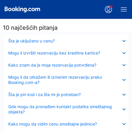
10 najčešćih pitanja
Sažeto
Šta je uključeno u cenu?
Sažeto
Mogu li izvršiti rezervaciju bez kreditne kartice?
Sažeto
Kako znam da je moja rezervacija potvrđena?
Sažeto
Mogu li da otkažem ili izmenim rezervaciju preko
Booking.com-a?
Sažeto
Šta je pin kod i za šta mi je potreban?
Sažeto
Gde mogu da pronađem kontakt podatke smeštajnog
objekta?
Sažeto
Kako mogu da vidim cenu smeštajne jedinice?