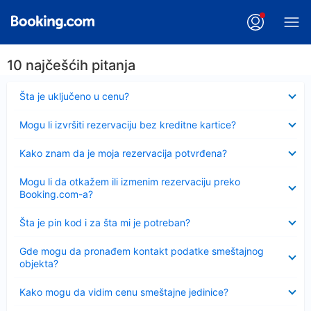
10 najčešćih pitanja
Sažeto
Šta je uključeno u cenu?
Sažeto
Mogu li izvršiti rezervaciju bez kreditne kartice?
Sažeto
Kako znam da je moja rezervacija potvrđena?
Sažeto
Mogu li da otkažem ili izmenim rezervaciju preko
Booking.com-a?
Sažeto
Šta je pin kod i za šta mi je potreban?
Sažeto
Gde mogu da pronađem kontakt podatke smeštajnog
objekta?
Sažeto
Kako mogu da vidim cenu smeštajne jedinice?