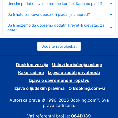
Sažeto
Unosim podatke svoje kreditne kartice. Kada ću platiti?
Sažeto
Da li hotel zahteva depozit ili plaćanje unapred?
Sažeto
Da li možemo da dobijemo dodatni krevet ili krevetac za
dete?
Dodajte svoj objekat
Desktop verzija
Uslovi korišćenja usluge
Kako radimo
Izjava o zaštiti privatnosti
Izjava o savremenom ropstvu
Izjava o ljudskim pravima
О Booking.com-u
Autorska prava © 1996–2026 Booking.com™. Sva
prava zadržana.
Vaš referentni broj je:
064D139