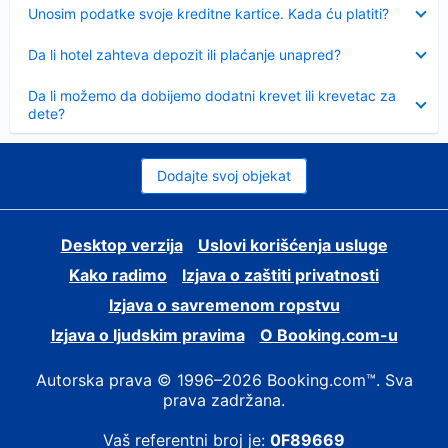
Sažeto
Unosim podatke svoje kreditne kartice. Kada ću platiti?
Sažeto
Da li hotel zahteva depozit ili plaćanje unapred?
Sažeto
Da li možemo da dobijemo dodatni krevet ili krevetac za
dete?
Dodajte svoj objekat
Desktop verzija
Uslovi korišćenja usluge
Kako radimo
Izjava o zaštiti privatnosti
Izjava o savremenom ropstvu
Izjava o ljudskim pravima
О Booking.com-u
Autorska prava © 1996–2026 Booking.com™. Sva
prava zadržana.
Vaš referentni broj je:
0F89669