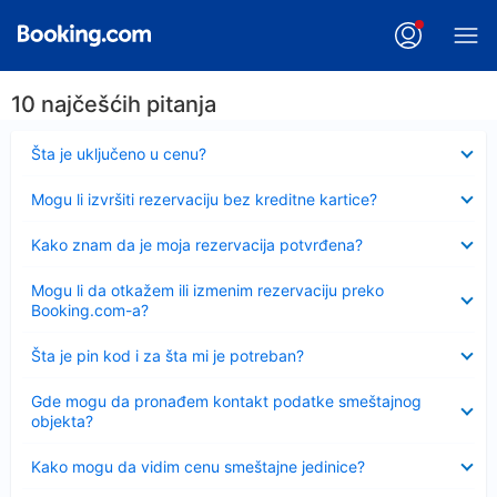
10 najčešćih pitanja
Sažeto
Šta je uključeno u cenu?
Sažeto
Mogu li izvršiti rezervaciju bez kreditne kartice?
Sažeto
Kako znam da je moja rezervacija potvrđena?
Sažeto
Mogu li da otkažem ili izmenim rezervaciju preko
Booking.com-a?
Sažeto
Šta je pin kod i za šta mi je potreban?
Sažeto
Gde mogu da pronađem kontakt podatke smeštajnog
objekta?
Sažeto
Kako mogu da vidim cenu smeštajne jedinice?