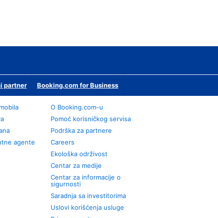
i partner
Booking.com for Business
omobila
О Booking.com-u
va
Pomoć korisničkog servisa
rana
Podrška za partnere
utne agente
Careers
Ekološka održivost
Centar za medije
Centar za informacije o
sigurnosti
Saradnja sa investitorima
Uslovi korišćenja usluge