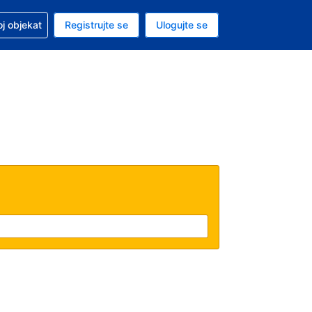
 u vezi sa rezervacijom
oj objekat
Registrujte se
Ulogujte se
ta je dinar
i jezik je Srpskom