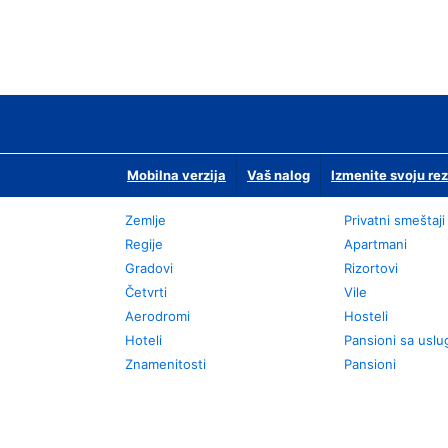
Mobilna verzija
Vaš nalog
Izmenite svoju rez
Zemlje
Privatni smeštaji
Regije
Apartmani
Gradovi
Rizortovi
Četvrti
Vile
Aerodromi
Hosteli
Hoteli
Pansioni sa usl
Znamenitosti
Pansioni