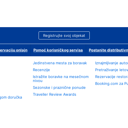
Registrujte svoj objekat
ervaciju onlajn
Pomoć korisničkog servisa
Postanite distributivn
Jedinstvena mesta za boravak
Iznajmljivanje aut
Recenzije
Pretraživanje leto
Istražite boravke na mesečnom
Rezervacije resto
nivou
Booking.com za P
Sezonske i praznične ponude
Traveller Review Awards
ugom doručka