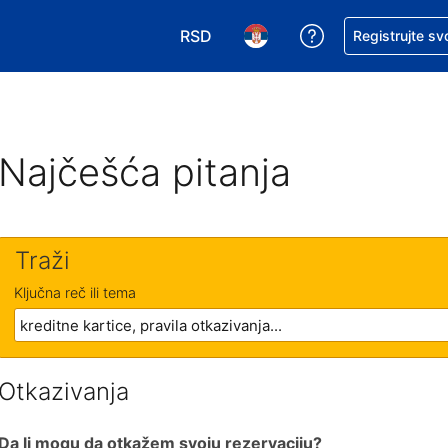
RSD
Zatražite pomoć
Registrujte sv
Izaberite valutu. Vaša trenutna valu
Izaberite jezik. Vaš trenutn
Najčešća pitanja
Traži
Ključna reč ili tema
Otkazivanja
Da li mogu da otkažem svoju rezervaciju?