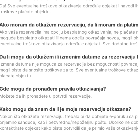
Da! Sve eventualne troškove otkazivanja određuje objekat i navodi ih
troškove plaćate objektu.
Ako moram da otkažem rezervaciju, da li moram da platim
Ako vaša rezervacija ima opciju besplatnog otkazivanja, ne plaćate n
moguće besplatno otkazati ili nema opciju povraćaja novca, mogli bi
eventualne troškove otkazivanja određuje objekat. Sve dodatne troš
Da li mogu da otkažem ili izmenim datume za rezervaciju
Izmena datuma nije moguća za rezervacije bez mogućnosti povraćaja
mogli biste da snosite troškove za to. Sve eventualne troškove otka
plaćate objektu.
Gde mogu da pronađem pravila otkazivanja?
Možete da ih pronađete u potvrdi rezervacije.
Kako mogu da znam da li je moja rezervacija otkazana?
Nakon što otkažete rezervaciju, trebalo bi da dobijete e-poruku sa p
prijemno sanduče, kao i bezvrednu/nepoželjnu poštu. Ukoliko ne dob
kontaktirate objekat kako biste potvrdili da je primio vaše otkazivanj