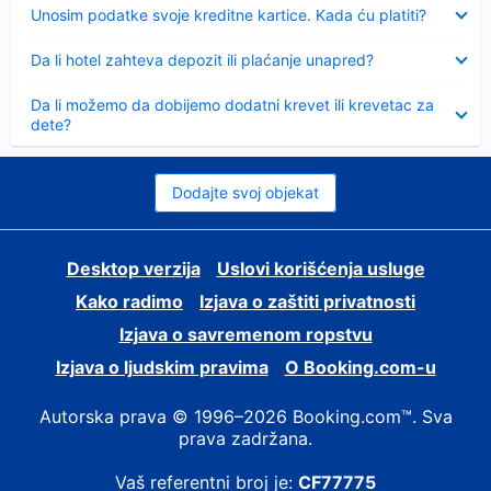
Sažeto
Unosim podatke svoje kreditne kartice. Kada ću platiti?
Sažeto
Da li hotel zahteva depozit ili plaćanje unapred?
Sažeto
Da li možemo da dobijemo dodatni krevet ili krevetac za
dete?
Dodajte svoj objekat
Desktop verzija
Uslovi korišćenja usluge
Kako radimo
Izjava o zaštiti privatnosti
Izjava o savremenom ropstvu
Izjava o ljudskim pravima
О Booking.com-u
Autorska prava © 1996–2026 Booking.com™. Sva
prava zadržana.
Vaš referentni broj je:
CF77775