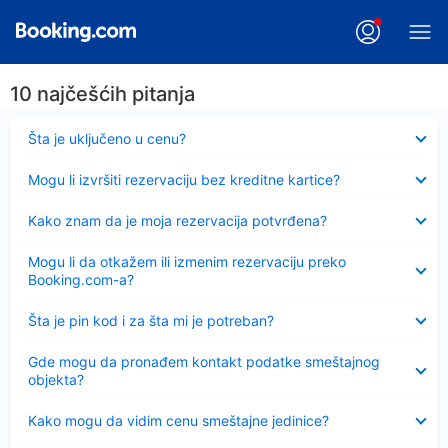
10 najčešćih pitanja
Sažeto
Šta je uključeno u cenu?
Sažeto
Mogu li izvršiti rezervaciju bez kreditne kartice?
Sažeto
Kako znam da je moja rezervacija potvrđena?
Sažeto
Mogu li da otkažem ili izmenim rezervaciju preko
Booking.com-a?
Sažeto
Šta je pin kod i za šta mi je potreban?
Sažeto
Gde mogu da pronađem kontakt podatke smeštajnog
objekta?
Sažeto
Kako mogu da vidim cenu smeštajne jedinice?