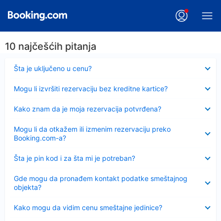
10 najčešćih pitanja
Sažeto
Šta je uključeno u cenu?
Sažeto
Mogu li izvršiti rezervaciju bez kreditne kartice?
Sažeto
Kako znam da je moja rezervacija potvrđena?
Sažeto
Mogu li da otkažem ili izmenim rezervaciju preko
Booking.com-a?
Sažeto
Šta je pin kod i za šta mi je potreban?
Sažeto
Gde mogu da pronađem kontakt podatke smeštajnog
objekta?
Sažeto
Kako mogu da vidim cenu smeštajne jedinice?