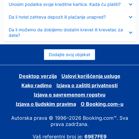
Sažeto
Unosim podatke svoje kreditne kartice. Kada ću platiti?
Sažeto
Da li hotel zahteva depozit ili plaćanje unapred?
Sažeto
Da li možemo da dobijemo dodatni krevet ili krevetac za
dete?
Dodajte svoj objekat
Desktop verzija
Uslovi korišćenja usluge
Kako radimo
Izjava o zaštiti privatnosti
Izjava o savremenom ropstvu
Izjava o ljudskim pravima
О Booking.com-u
Autorska prava © 1996–2026 Booking.com™. Sva
prava zadržana.
Vaš referentni broj je:
69E7FE9