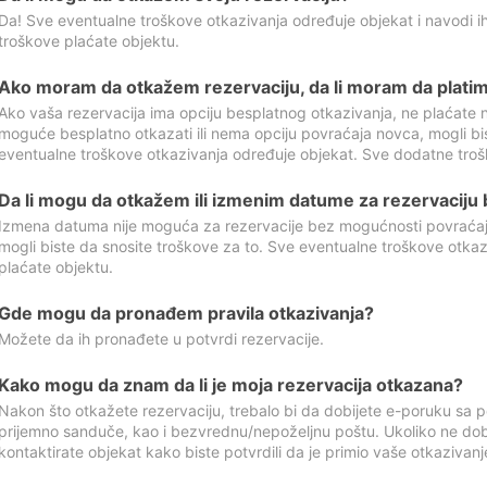
Da! Sve eventualne troškove otkazivanja određuje objekat i navodi ih
troškove plaćate objektu.
Ako moram da otkažem rezervaciju, da li moram da platim
Ako vaša rezervacija ima opciju besplatnog otkazivanja, ne plaćate n
moguće besplatno otkazati ili nema opciju povraćaja novca, mogli bi
eventualne troškove otkazivanja određuje objekat. Sve dodatne troš
Da li mogu da otkažem ili izmenim datume za rezervaciju
Izmena datuma nije moguća za rezervacije bez mogućnosti povraćaja
mogli biste da snosite troškove za to. Sve eventualne troškove otka
plaćate objektu.
Gde mogu da pronađem pravila otkazivanja?
Možete da ih pronađete u potvrdi rezervacije.
Kako mogu da znam da li je moja rezervacija otkazana?
Nakon što otkažete rezervaciju, trebalo bi da dobijete e-poruku sa p
prijemno sanduče, kao i bezvrednu/nepoželjnu poštu. Ukoliko ne dob
kontaktirate objekat kako biste potvrdili da je primio vaše otkazivanj