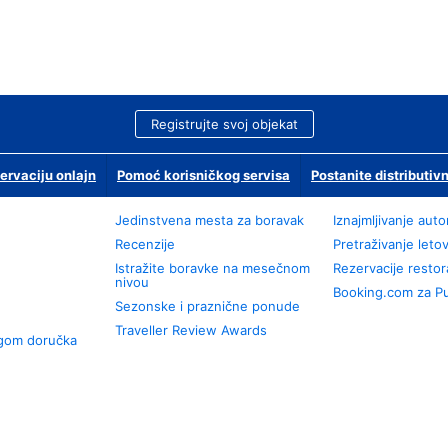
Registrujte svoj objekat
ervaciju onlajn
Pomoć korisničkog servisa
Postanite distributivn
Jedinstvena mesta za boravak
Iznajmljivanje aut
Recenzije
Pretraživanje leto
Istražite boravke na mesečnom
Rezervacije resto
nivou
Booking.com za P
Sezonske i praznične ponude
Traveller Review Awards
ugom doručka