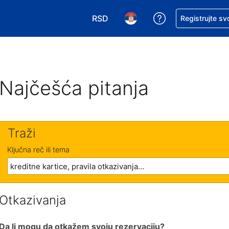
RSD
Zatražite pomoć
Registrujte sv
Izaberite valutu. Vaša trenutna valu
Izaberite jezik. Vaš trenutn
Najčešća pitanja
Traži
Ključna reč ili tema
Otkazivanja
Da li mogu da otkažem svoju rezervaciju?