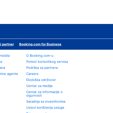
i partner
Booking.com for Business
omobila
О Booking.com-u
va
Pomoć korisničkog servisa
rana
Podrška za partnere
utne agente
Careers
Ekološka održivost
Centar za medije
Centar za informacije o
sigurnosti
Saradnja sa investitorima
Uslovi korišćenja usluge