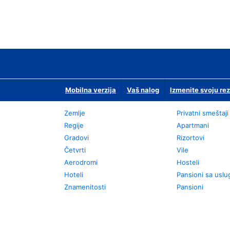
Mobilna verzija
Vaš nalog
Izmenite svoju rez
Zemlje
Privatni smeštaji
Regije
Apartmani
Gradovi
Rizortovi
Četvrti
Vile
Aerodromi
Hosteli
Hoteli
Pansioni sa usl
Znamenitosti
Pansioni