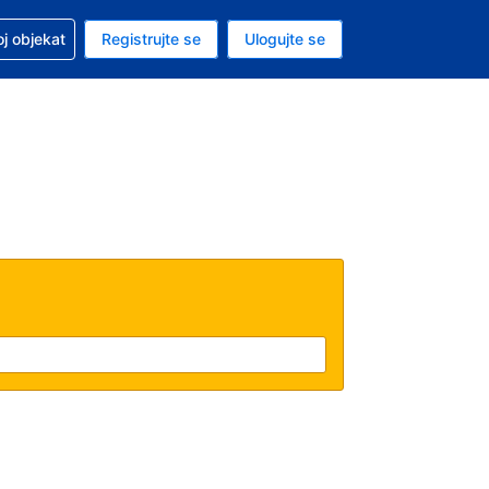
 u vezi sa rezervacijom
oj objekat
Registrujte se
Ulogujte se
ta je dinar
i jezik je Srpskom