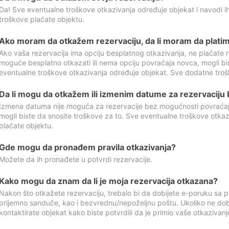
Da! Sve eventualne troškove otkazivanja određuje objekat i navodi ih
troškove plaćate objektu.
Ako moram da otkažem rezervaciju, da li moram da platim
Ako vaša rezervacija ima opciju besplatnog otkazivanja, ne plaćate n
moguće besplatno otkazati ili nema opciju povraćaja novca, mogli bi
eventualne troškove otkazivanja određuje objekat. Sve dodatne troš
Da li mogu da otkažem ili izmenim datume za rezervaciju
Izmena datuma nije moguća za rezervacije bez mogućnosti povraćaja
mogli biste da snosite troškove za to. Sve eventualne troškove otka
plaćate objektu.
Gde mogu da pronađem pravila otkazivanja?
Možete da ih pronađete u potvrdi rezervacije.
Kako mogu da znam da li je moja rezervacija otkazana?
Nakon što otkažete rezervaciju, trebalo bi da dobijete e-poruku sa p
prijemno sanduče, kao i bezvrednu/nepoželjnu poštu. Ukoliko ne dob
kontaktirate objekat kako biste potvrdili da je primio vaše otkazivanj