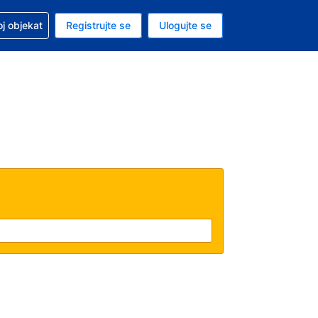
 u vezi sa rezervacijom
oj objekat
Registrujte se
Ulogujte se
ta je američki dolar
i jezik je Srpskom