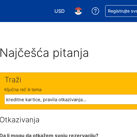
USD
Zatražite pomoć
Registrujte sv
Izaberite valutu. Vaša trenutna valu
Izaberite jezik. Vaš trenutn
Najčešća pitanja
Traži
Ključna reč ili tema
Otkazivanja
Da li mogu da otkažem svoju rezervaciju?