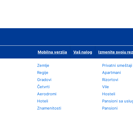
Mobilna verzija
Vaš nalog
Izmenite svoju rez
Zemlje
Privatni smeštaji
Regije
Apartmani
Gradovi
Rizortovi
Četvrti
Vile
Aerodromi
Hosteli
Hoteli
Pansioni sa usl
Znamenitosti
Pansioni