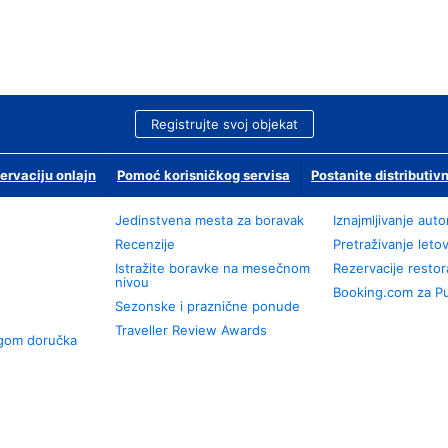
Registrujte svoj objekat
ervaciju onlajn
Pomoć korisničkog servisa
Postanite distributivn
Jedinstvena mesta za boravak
Iznajmljivanje aut
Recenzije
Pretraživanje leto
Istražite boravke na mesečnom
Rezervacije resto
nivou
Booking.com za P
Sezonske i praznične ponude
Traveller Review Awards
ugom doručka