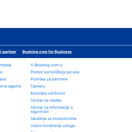
i partner
Booking.com for Business
omobila
О Booking.com-u
va
Pomoć korisničkog servisa
rana
Podrška za partnere
utne agente
Careers
Ekološka održivost
Centar za medije
Centar za informacije o
sigurnosti
Saradnja sa investitorima
Uslovi korišćenja usluge