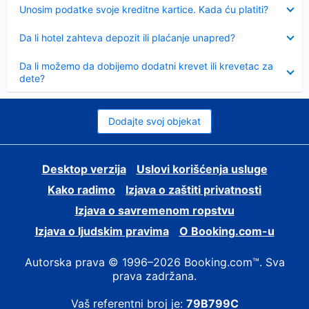
Sažeto
Unosim podatke svoje kreditne kartice. Kada ću platiti?
Sažeto
Da li hotel zahteva depozit ili plaćanje unapred?
Sažeto
Da li možemo da dobijemo dodatni krevet ili krevetac za
dete?
Dodajte svoj objekat
Desktop verzija
Uslovi korišćenja usluge
Kako radimo
Izjava o zaštiti privatnosti
Izjava o savremenom ropstvu
Izjava o ljudskim pravima
О Booking.com-u
Autorska prava © 1996–2026 Booking.com™. Sva
prava zadržana.
Vaš referentni broj je:
79B799C