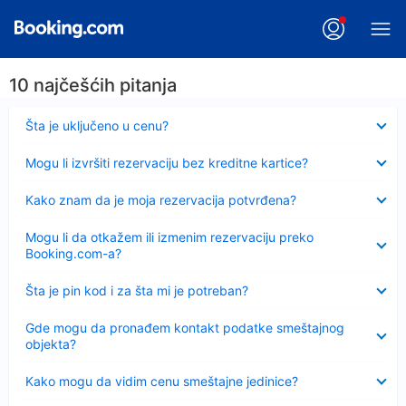
10 najčešćih pitanja
Sažeto
Šta je uključeno u cenu?
Sažeto
Mogu li izvršiti rezervaciju bez kreditne kartice?
Sažeto
Kako znam da je moja rezervacija potvrđena?
Sažeto
Mogu li da otkažem ili izmenim rezervaciju preko
Booking.com-a?
Sažeto
Šta je pin kod i za šta mi je potreban?
Sažeto
Gde mogu da pronađem kontakt podatke smeštajnog
objekta?
Sažeto
Kako mogu da vidim cenu smeštajne jedinice?