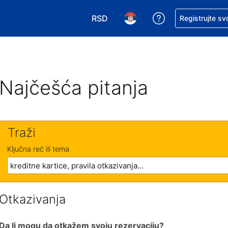
RSD
Zatražite pomoć
Registrujte sv
Izaberite valutu. Vaša trenutna valu
Izaberite jezik. Vaš trenutn
Najčešća pitanja
Traži
Ključna reč ili tema
Otkazivanja
Da li mogu da otkažem svoju rezervaciju?