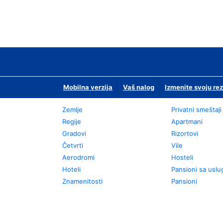
Mobilna verzija
Vaš nalog
Izmenite svoju rez
Zemlje
Privatni smeštaji
Regije
Apartmani
Gradovi
Rizortovi
Četvrti
Vile
Aerodromi
Hosteli
Hoteli
Pansioni sa usl
Znamenitosti
Pansioni