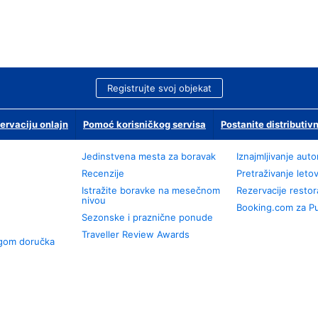
Registrujte svoj objekat
ervaciju onlajn
Pomoć korisničkog servisa
Postanite distributivn
Jedinstvena mesta za boravak
Iznajmljivanje aut
Recenzije
Pretraživanje leto
Istražite boravke na mesečnom
Rezervacije resto
nivou
Booking.com za P
Sezonske i praznične ponude
Traveller Review Awards
ugom doručka