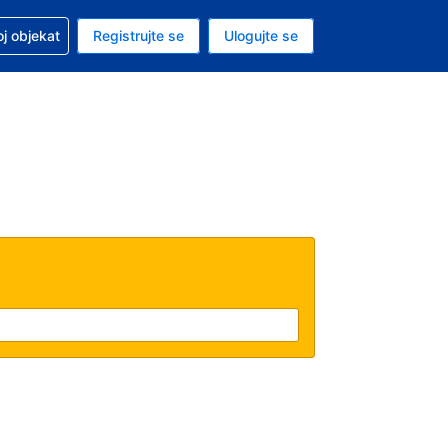
 u vezi sa rezervacijom
oj objekat
Registrujte se
Ulogujte se
ta je dinar
i jezik je Srpskom