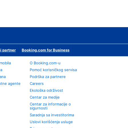
i partner
Booking.com for Business
omobila
О Booking.com-u
va
Pomoć korisničkog servisa
rana
Podrška za partnere
utne agente
Careers
Ekološka održivost
Centar za medije
Centar za informacije o
sigurnosti
Saradnja sa investitorima
Uslovi korišćenja usluge