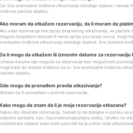
Da! Sve eventualne troškove otkazivanja određuje objekat i navodi ih
troškove plaćate objektu.
Ako moram da otkažem rezervaciju, da li moram da platim
Ako vaša rezervacija ima opciju besplatnog otkazivanja, ne plaćate n
moguće besplatno otkazati ili nema opciju povraćaja novca, mogli bi
eventualne troškove otkazivanja određuje objekat. Sve dodatne troš
Da li mogu da otkažem ili izmenim datume za rezervaciju
Izmena datuma nije moguća za rezervacije bez mogućnosti povraćaja
mogli biste da snosite troškove za to. Sve eventualne troškove otka
plaćate objektu.
Gde mogu da pronađem pravila otkazivanja?
Možete da ih pronađete u potvrdi rezervacije.
Kako mogu da znam da li je moja rezervacija otkazana?
Nakon što otkažete rezervaciju, trebalo bi da dobijete e-poruku sa p
prijemno sanduče, kao i bezvrednu/nepoželjnu poštu. Ukoliko ne dob
kontaktirate objekat kako biste potvrdili da je primio vaše otkazivanj