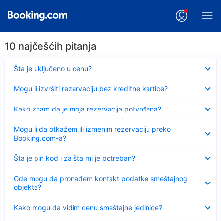
10 najčešćih pitanja
Sažeto
Šta je uključeno u cenu?
Sažeto
Mogu li izvršiti rezervaciju bez kreditne kartice?
Sažeto
Kako znam da je moja rezervacija potvrđena?
Sažeto
Mogu li da otkažem ili izmenim rezervaciju preko
Booking.com-a?
Sažeto
Šta je pin kod i za šta mi je potreban?
Sažeto
Gde mogu da pronađem kontakt podatke smeštajnog
objekta?
Sažeto
Kako mogu da vidim cenu smeštajne jedinice?