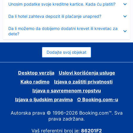
Sažeto
Unosim podatke svoje kreditne kartice. Kada ću platiti?
Sažeto
Da li hotel zahteva depozit ili plaćanje unapred?
Sažeto
Da li možemo da dobijemo dodatni krevet ili krevetac za
dete?
Dodajte svoj objekat
Desktop verzija
Uslovi korišćenja usluge
Kako radimo
Izjava o zaštiti privatnosti
Izjava o savremenom ropstvu
Izjava o ljudskim pravima
О Booking.com-u
Autorska prava © 1996–2026 Booking.com™. Sva
prava zadržana.
Vaš referentni broj je:
86201F2