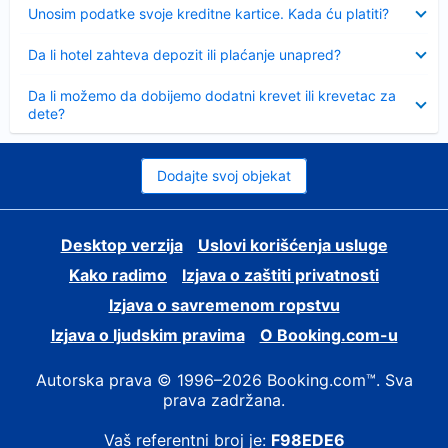
Sažeto
Unosim podatke svoje kreditne kartice. Kada ću platiti?
Sažeto
Da li hotel zahteva depozit ili plaćanje unapred?
Sažeto
Da li možemo da dobijemo dodatni krevet ili krevetac za
dete?
Dodajte svoj objekat
Desktop verzija
Uslovi korišćenja usluge
Kako radimo
Izjava o zaštiti privatnosti
Izjava o savremenom ropstvu
Izjava o ljudskim pravima
О Booking.com-u
Autorska prava © 1996–2026 Booking.com™. Sva
prava zadržana.
Vaš referentni broj je:
F98EDE6