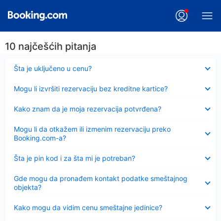
10 najčešćih pitanja
Sažeto
Šta je uključeno u cenu?
Sažeto
Mogu li izvršiti rezervaciju bez kreditne kartice?
Sažeto
Kako znam da je moja rezervacija potvrđena?
Sažeto
Mogu li da otkažem ili izmenim rezervaciju preko
Booking.com-a?
Sažeto
Šta je pin kod i za šta mi je potreban?
Sažeto
Gde mogu da pronađem kontakt podatke smeštajnog
objekta?
Sažeto
Kako mogu da vidim cenu smeštajne jedinice?