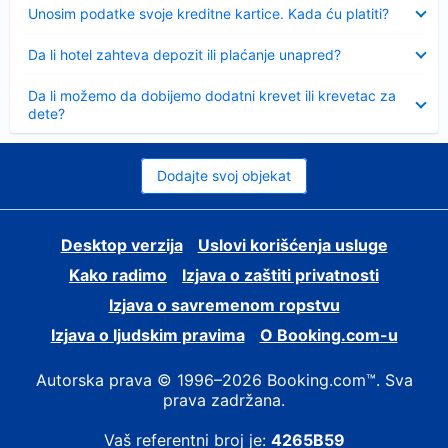
Sažeto
Unosim podatke svoje kreditne kartice. Kada ću platiti?
Sažeto
Da li hotel zahteva depozit ili plaćanje unapred?
Sažeto
Da li možemo da dobijemo dodatni krevet ili krevetac za
dete?
Dodajte svoj objekat
Desktop verzija
Uslovi korišćenja usluge
Kako radimo
Izjava o zaštiti privatnosti
Izjava o savremenom ropstvu
Izjava o ljudskim pravima
О Booking.com-u
Autorska prava © 1996–2026 Booking.com™. Sva
prava zadržana.
Vaš referentni broj je:
4265B59