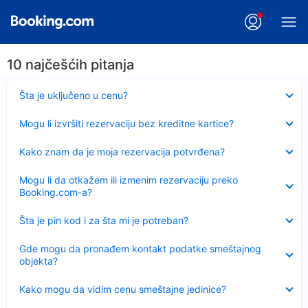
10 najčešćih pitanja
Sažeto
Šta je uključeno u cenu?
Sažeto
Mogu li izvršiti rezervaciju bez kreditne kartice?
Sažeto
Kako znam da je moja rezervacija potvrđena?
Sažeto
Mogu li da otkažem ili izmenim rezervaciju preko
Booking.com-a?
Sažeto
Šta je pin kod i za šta mi je potreban?
Sažeto
Gde mogu da pronađem kontakt podatke smeštajnog
objekta?
Sažeto
Kako mogu da vidim cenu smeštajne jedinice?