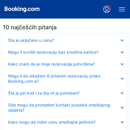
10 najčešćih pitanja
Sažeto
Šta je uključeno u cenu?
Sažeto
Mogu li izvršiti rezervaciju bez kreditne kartice?
Sažeto
Kako znam da je moja rezervacija potvrđena?
Sažeto
Mogu li da otkažem ili izmenim rezervaciju preko
Booking.com-a?
Sažeto
Šta je pin kod i za šta mi je potreban?
Sažeto
Gde mogu da pronađem kontakt podatke smeštajnog
objekta?
Sažeto
Kako mogu da vidim cenu smeštajne jedinice?