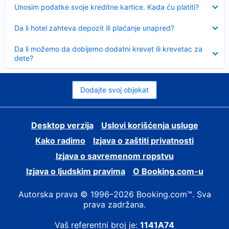
Sažeto
Unosim podatke svoje kreditne kartice. Kada ću platiti?
Sažeto
Da li hotel zahteva depozit ili plaćanje unapred?
Sažeto
Da li možemo da dobijemo dodatni krevet ili krevetac za
dete?
Dodajte svoj objekat
Desktop verzija
Uslovi korišćenja usluge
Kako radimo
Izjava o zaštiti privatnosti
Izjava o savremenom ropstvu
Izjava o ljudskim pravima
О Booking.com-u
Autorska prava © 1996–2026 Booking.com™. Sva
prava zadržana.
Vaš referentni broj je:
1141A74