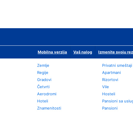
Mobilna verzija
Vaš nalog
Izmenite svoju rez
Zemlje
Privatni smeštaji
Regije
Apartmani
Gradovi
Rizortovi
Četvrti
Vile
Aerodromi
Hosteli
Hoteli
Pansioni sa usl
Znamenitosti
Pansioni