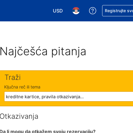
USD
Zatražite pomoć
Registrujte sv
Izaberite valutu. Vaša trenutna valu
Izaberite jezik. Vaš trenutn
Najčešća pitanja
Traži
Ključna reč ili tema
Otkazivanja
Da li mogu da otkažem svoju rezervaciju?