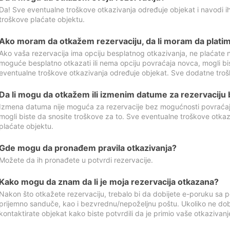
Da! Sve eventualne troškove otkazivanja određuje objekat i navodi ih
troškove plaćate objektu.
Ako moram da otkažem rezervaciju, da li moram da platim
Ako vaša rezervacija ima opciju besplatnog otkazivanja, ne plaćate n
moguće besplatno otkazati ili nema opciju povraćaja novca, mogli bi
eventualne troškove otkazivanja određuje objekat. Sve dodatne troš
Da li mogu da otkažem ili izmenim datume za rezervaciju
Izmena datuma nije moguća za rezervacije bez mogućnosti povraćaja
mogli biste da snosite troškove za to. Sve eventualne troškove otka
plaćate objektu.
Gde mogu da pronađem pravila otkazivanja?
Možete da ih pronađete u potvrdi rezervacije.
Kako mogu da znam da li je moja rezervacija otkazana?
Nakon što otkažete rezervaciju, trebalo bi da dobijete e-poruku sa p
prijemno sanduče, kao i bezvrednu/nepoželjnu poštu. Ukoliko ne dob
kontaktirate objekat kako biste potvrdili da je primio vaše otkazivanj