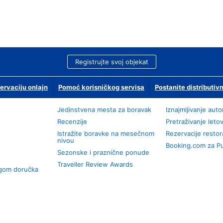
Registrujte svoj objekat
ervaciju onlajn
Pomoć korisničkog servisa
Postanite distributivn
Jedinstvena mesta za boravak
Iznajmljivanje aut
Recenzije
Pretraživanje leto
Istražite boravke na mesečnom
Rezervacije resto
nivou
Booking.com za P
Sezonske i praznične ponude
Traveller Review Awards
ugom doručka