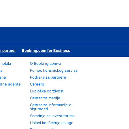
i partner
Booking.com for Business
omobila
О Booking.com-u
va
Pomoć korisničkog servisa
rana
Podrška za partnere
utne agente
Careers
Ekološka održivost
Centar za medije
Centar za informacije o
sigurnosti
Saradnja sa investitorima
Uslovi korišćenja usluge