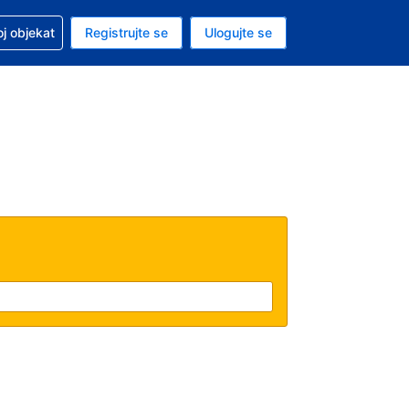
 u vezi sa rezervacijom
oj objekat
Registrujte se
Ulogujte se
ta je američki dolar
i jezik je Srpskom