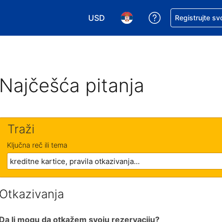
USD
Zatražite pomoć
Registrujte sv
Izaberite valutu. Vaša trenutna valu
Izaberite jezik. Vaš trenutn
Najčešća pitanja
Traži
Ključna reč ili tema
Otkazivanja
Da li mogu da otkažem svoju rezervaciju?