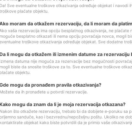
Da! Sve eventualne troškove otkazivanja određuje objekat i navodi ih
troškove plaćate objektu.
Ako moram da otkažem rezervaciju, da li moram da platim
Ako vaša rezervacija ima opciju besplatnog otkazivanja, ne plaćate n
moguće besplatno otkazati ili nema opciju povraćaja novca, mogli bi
eventualne troškove otkazivanja određuje objekat. Sve dodatne troš
Da li mogu da otkažem ili izmenim datume za rezervaciju
Izmena datuma nije moguća za rezervacije bez mogućnosti povraćaja
mogli biste da snosite troškove za to. Sve eventualne troškove otka
plaćate objektu.
Gde mogu da pronađem pravila otkazivanja?
Možete da ih pronađete u potvrdi rezervacije.
Kako mogu da znam da li je moja rezervacija otkazana?
Nakon što otkažete rezervaciju, trebalo bi da dobijete e-poruku sa p
prijemno sanduče, kao i bezvrednu/nepoželjnu poštu. Ukoliko ne dob
kontaktirate objekat kako biste potvrdili da je primio vaše otkazivanj