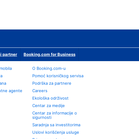
i partner
Booking.com for Business
omobila
О Booking.com-u
va
Pomoć korisničkog servisa
rana
Podrška za partnere
utne agente
Careers
Ekološka održivost
Centar za medije
Centar za informacije o
sigurnosti
Saradnja sa investitorima
Uslovi korišćenja usluge