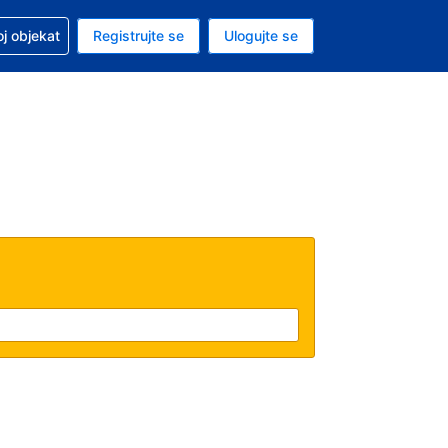
 u vezi sa rezervacijom
oj objekat
Registrujte se
Ulogujte se
ta je američki dolar
i jezik je Srpskom