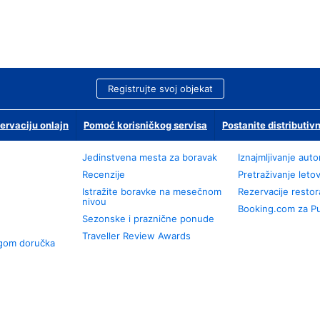
Registrujte svoj objekat
ervaciju onlajn
Pomoć korisničkog servisa
Postanite distributivn
Jedinstvena mesta za boravak
Iznajmljivanje aut
Recenzije
Pretraživanje leto
Istražite boravke na mesečnom
Rezervacije resto
nivou
Booking.com za P
Sezonske i praznične ponude
Traveller Review Awards
ugom doručka