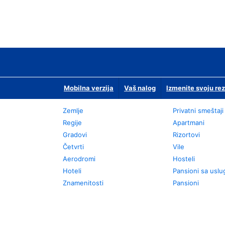
Mobilna verzija
Vaš nalog
Izmenite svoju rez
Zemlje
Privatni smeštaji
Regije
Apartmani
Gradovi
Rizortovi
Četvrti
Vile
Aerodromi
Hosteli
Hoteli
Pansioni sa usl
Znamenitosti
Pansioni