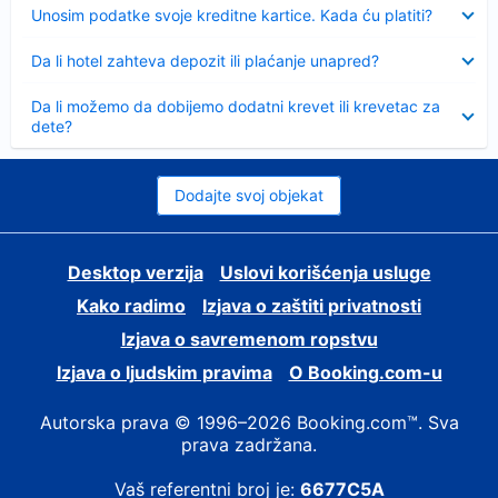
Sažeto
Unosim podatke svoje kreditne kartice. Kada ću platiti?
Sažeto
Da li hotel zahteva depozit ili plaćanje unapred?
Sažeto
Da li možemo da dobijemo dodatni krevet ili krevetac za
dete?
Dodajte svoj objekat
Desktop verzija
Uslovi korišćenja usluge
Kako radimo
Izjava o zaštiti privatnosti
Izjava o savremenom ropstvu
Izjava o ljudskim pravima
О Booking.com-u
Autorska prava © 1996–2026 Booking.com™. Sva
prava zadržana.
Vaš referentni broj je:
6677C5A