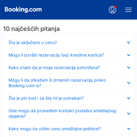
10 najčešćih pitanja
Sažeto
Šta je uključeno u cenu?
Sažeto
Mogu li izvršiti rezervaciju bez kreditne kartice?
Sažeto
Kako znam da je moja rezervacija potvrđena?
Sažeto
Mogu li da otkažem ili izmenim rezervaciju preko
Booking.com-a?
Sažeto
Šta je pin kod i za šta mi je potreban?
Sažeto
Gde mogu da pronađem kontakt podatke smeštajnog
objekta?
Sažeto
Kako mogu da vidim cenu smeštajne jedinice?