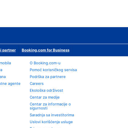
i partner
Booking.com for Business
omobila
О Booking.com-u
va
Pomoć korisničkog servisa
rana
Podrška za partnere
utne agente
Careers
Ekološka održivost
Centar za medije
Centar za informacije o
sigurnosti
Saradnja sa investitorima
Uslovi korišćenja usluge