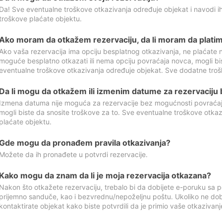
Da! Sve eventualne troškove otkazivanja određuje objekat i navodi ih
troškove plaćate objektu.
Ako moram da otkažem rezervaciju, da li moram da platim
Ako vaša rezervacija ima opciju besplatnog otkazivanja, ne plaćate n
moguće besplatno otkazati ili nema opciju povraćaja novca, mogli bi
eventualne troškove otkazivanja određuje objekat. Sve dodatne troš
Da li mogu da otkažem ili izmenim datume za rezervaciju
Izmena datuma nije moguća za rezervacije bez mogućnosti povraćaja
mogli biste da snosite troškove za to. Sve eventualne troškove otka
plaćate objektu.
Gde mogu da pronađem pravila otkazivanja?
Možete da ih pronađete u potvrdi rezervacije.
Kako mogu da znam da li je moja rezervacija otkazana?
Nakon što otkažete rezervaciju, trebalo bi da dobijete e-poruku sa p
prijemno sanduče, kao i bezvrednu/nepoželjnu poštu. Ukoliko ne dob
kontaktirate objekat kako biste potvrdili da je primio vaše otkazivanj