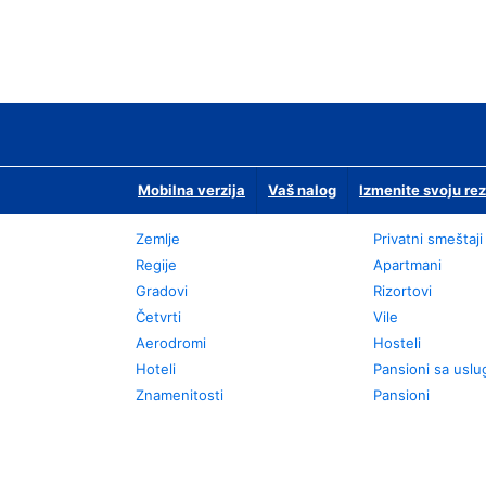
Mobilna verzija
Vaš nalog
Izmenite svoju rez
Zemlje
Privatni smeštaji
Regije
Apartmani
Gradovi
Rizortovi
Četvrti
Vile
Aerodromi
Hosteli
Hoteli
Pansioni sa usl
Znamenitosti
Pansioni