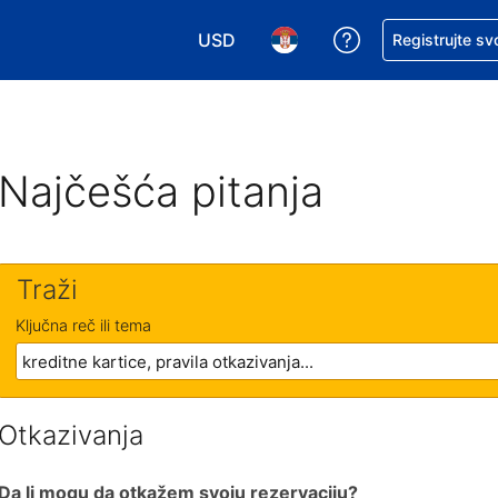
USD
Zatražite pomoć
Registrujte sv
Izaberite valutu. Vaša trenutna valu
Izaberite jezik. Vaš trenutn
Najčešća pitanja
Traži
Ključna reč ili tema
Otkazivanja
Da li mogu da otkažem svoju rezervaciju?