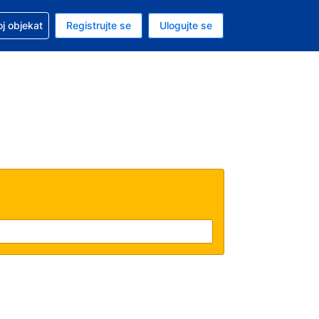
 u vezi sa rezervacijom
oj objekat
Registrujte se
Ulogujte se
ta je američki dolar
i jezik je Srpskom