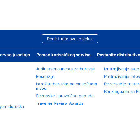
Registrujte svoj objekat
ervaciju onlajn
Pomoć korisničkog servisa
Postanite distributivn
Jedinstvena mesta za boravak
Iznajmljivanje aut
Recenzije
Pretraživanje leto
Istražite boravke na mesečnom
Rezervacije resto
nivou
Booking.com za P
Sezonske i praznične ponude
Traveller Review Awards
ugom doručka