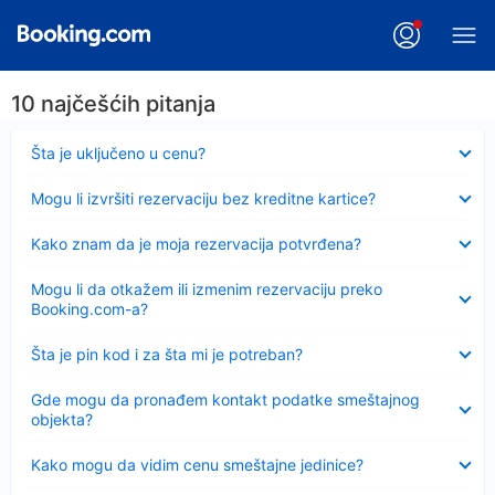
10 najčešćih pitanja
Sažeto
Šta je uključeno u cenu?
Sažeto
Mogu li izvršiti rezervaciju bez kreditne kartice?
Sažeto
Kako znam da je moja rezervacija potvrđena?
Sažeto
Mogu li da otkažem ili izmenim rezervaciju preko
Booking.com-a?
Sažeto
Šta je pin kod i za šta mi je potreban?
Sažeto
Gde mogu da pronađem kontakt podatke smeštajnog
objekta?
Sažeto
Kako mogu da vidim cenu smeštajne jedinice?