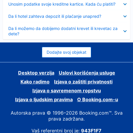
Sažeto
Unosim podatke svoje kreditne kartice. Kada ću platiti?
Sažeto
Da li hotel zahteva depozit ili plaćanje unapred?
Sažeto
Da li možemo da dobijemo dodatni krevet ili krevetac za
dete?
Dodajte svoj objekat
Desktop verzija
Uslovi korišćenja usluge
Kako radimo
Izjava o zaštiti privatnosti
Izjava o savremenom ropstvu
Izjava o ljudskim pravima
О Booking.com-u
Autorska prava © 1996–2026 Booking.com™. Sva
prava zadržana.
Vaš referentni broj je:
943F1F7