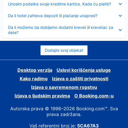
Sažeto
Unosim podatke svoje kreditne kartice. Kada ću platiti?
Sažeto
Da li hotel zahteva depozit ili plaćanje unapred?
Sažeto
Da li možemo da dobijemo dodatni krevet ili krevetac za
dete?
Dodajte svoj objekat
Desktop verzija
Uslovi korišćenja usluge
Kako radimo
Izjava o zaštiti privatnosti
Izjava o savremenom ropstvu
Izjava o ljudskim pravima
О Booking.com-u
Autorska prava © 1996–2026 Booking.com™. Sva
prava zadržana.
Vaš referentni broj je:
5CA67A3