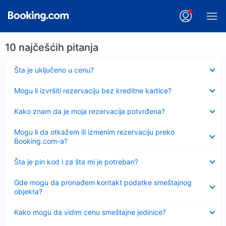
10 najčešćih pitanja
Sažeto
Šta je uključeno u cenu?
Sažeto
Mogu li izvršiti rezervaciju bez kreditne kartice?
Sažeto
Kako znam da je moja rezervacija potvrđena?
Sažeto
Mogu li da otkažem ili izmenim rezervaciju preko
Booking.com-a?
Sažeto
Šta je pin kod i za šta mi je potreban?
Sažeto
Gde mogu da pronađem kontakt podatke smeštajnog
objekta?
Sažeto
Kako mogu da vidim cenu smeštajne jedinice?