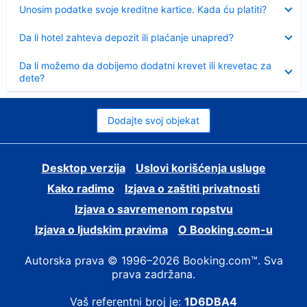
Sažeto
Unosim podatke svoje kreditne kartice. Kada ću platiti?
Sažeto
Da li hotel zahteva depozit ili plaćanje unapred?
Sažeto
Da li možemo da dobijemo dodatni krevet ili krevetac za
dete?
Dodajte svoj objekat
Desktop verzija
Uslovi korišćenja usluge
Kako radimo
Izjava o zaštiti privatnosti
Izjava o savremenom ropstvu
Izjava o ljudskim pravima
О Booking.com-u
Autorska prava © 1996–2026 Booking.com™. Sva
prava zadržana.
Vaš referentni broj je:
1D6DBA4