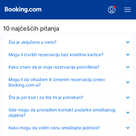
10 najčešćih pitanja
Sažeto
Šta je uključeno u cenu?
Sažeto
Mogu li izvršiti rezervaciju bez kreditne kartice?
Sažeto
Kako znam da je moja rezervacija potvrđena?
Sažeto
Mogu li da otkažem ili izmenim rezervaciju preko
Booking.com-a?
Sažeto
Šta je pin kod i za šta mi je potreban?
Sažeto
Gde mogu da pronađem kontakt podatke smeštajnog
objekta?
Sažeto
Kako mogu da vidim cenu smeštajne jedinice?