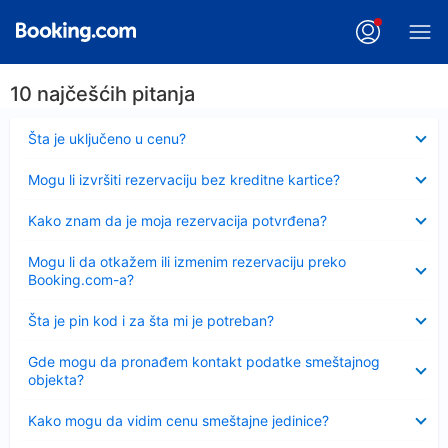
10 najčešćih pitanja
Sažeto
Šta je uključeno u cenu?
Sažeto
Mogu li izvršiti rezervaciju bez kreditne kartice?
Sažeto
Kako znam da je moja rezervacija potvrđena?
Sažeto
Mogu li da otkažem ili izmenim rezervaciju preko
Booking.com-a?
Sažeto
Šta je pin kod i za šta mi je potreban?
Sažeto
Gde mogu da pronađem kontakt podatke smeštajnog
objekta?
Sažeto
Kako mogu da vidim cenu smeštajne jedinice?