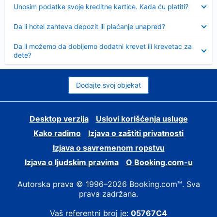
Sažeto
Unosim podatke svoje kreditne kartice. Kada ću platiti?
Sažeto
Da li hotel zahteva depozit ili plaćanje unapred?
Sažeto
Da li možemo da dobijemo dodatni krevet ili krevetac za
dete?
Dodajte svoj objekat
Desktop verzija
Uslovi korišćenja usluge
Kako radimo
Izjava o zaštiti privatnosti
Izjava o savremenom ropstvu
Izjava o ljudskim pravima
О Booking.com-u
Autorska prava © 1996–2026 Booking.com™. Sva
prava zadržana.
Vaš referentni broj je:
05767C4