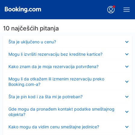
10 najčešćih pitanja
Sažeto
Šta je uključeno u cenu?
Sažeto
Mogu li izvršiti rezervaciju bez kreditne kartice?
Sažeto
Kako znam da je moja rezervacija potvrđena?
Sažeto
Mogu li da otkažem ili izmenim rezervaciju preko
Booking.com-a?
Sažeto
Šta je pin kod i za šta mi je potreban?
Sažeto
Gde mogu da pronađem kontakt podatke smeštajnog
objekta?
Sažeto
Kako mogu da vidim cenu smeštajne jedinice?