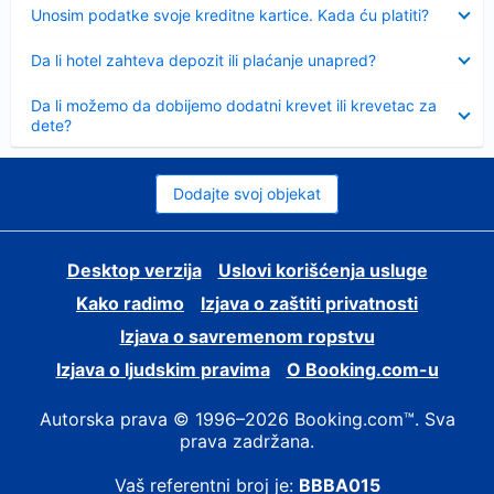
Sažeto
Unosim podatke svoje kreditne kartice. Kada ću platiti?
Sažeto
Da li hotel zahteva depozit ili plaćanje unapred?
Sažeto
Da li možemo da dobijemo dodatni krevet ili krevetac za
dete?
Dodajte svoj objekat
Desktop verzija
Uslovi korišćenja usluge
Kako radimo
Izjava o zaštiti privatnosti
Izjava o savremenom ropstvu
Izjava o ljudskim pravima
О Booking.com-u
Autorska prava © 1996–2026 Booking.com™. Sva
prava zadržana.
Vaš referentni broj je:
BBBA015