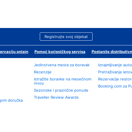
Registrujte svoj objekat
ervaciju onlajn
Pomoć korisničkog servisa
Postanite distributivn
Jedinstvena mesta za boravak
Iznajmljivanje aut
Recenzije
Pretraživanje leto
Istražite boravke na mesečnom
Rezervacije resto
nivou
Booking.com za P
Sezonske i praznične ponude
Traveller Review Awards
ugom doručka