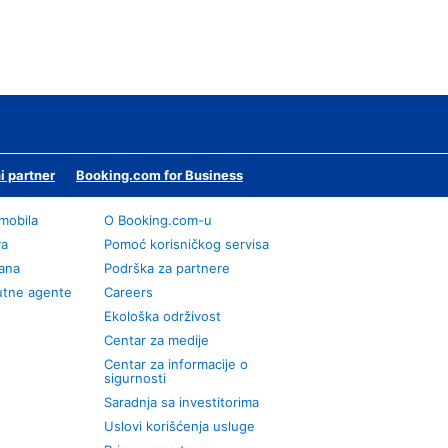
i partner
Booking.com for Business
omobila
О Booking.com-u
va
Pomoć korisničkog servisa
rana
Podrška za partnere
utne agente
Careers
Ekološka održivost
Centar za medije
Centar za informacije o
sigurnosti
Saradnja sa investitorima
Uslovi korišćenja usluge