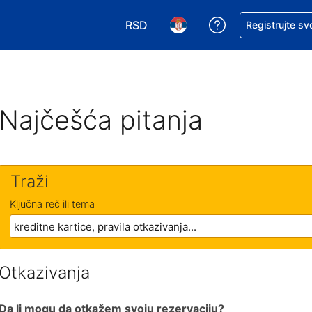
RSD
Zatražite pomoć
Registrujte sv
Izaberite valutu. Vaša trenutna valu
Izaberite jezik. Vaš trenutn
Najčešća pitanja
Traži
Ključna reč ili tema
Otkazivanja
Da li mogu da otkažem svoju rezervaciju?