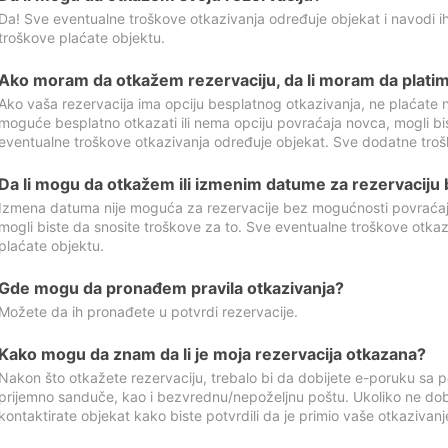
Da! Sve eventualne troškove otkazivanja određuje objekat i navodi ih
troškove plaćate objektu.
Ako moram da otkažem rezervaciju, da li moram da platim
Ako vaša rezervacija ima opciju besplatnog otkazivanja, ne plaćate n
moguće besplatno otkazati ili nema opciju povraćaja novca, mogli bi
eventualne troškove otkazivanja određuje objekat. Sve dodatne troš
Da li mogu da otkažem ili izmenim datume za rezervaciju
Izmena datuma nije moguća za rezervacije bez mogućnosti povraćaja
mogli biste da snosite troškove za to. Sve eventualne troškove otka
plaćate objektu.
Gde mogu da pronađem pravila otkazivanja?
Možete da ih pronađete u potvrdi rezervacije.
Kako mogu da znam da li je moja rezervacija otkazana?
Nakon što otkažete rezervaciju, trebalo bi da dobijete e-poruku sa p
prijemno sanduče, kao i bezvrednu/nepoželjnu poštu. Ukoliko ne dob
kontaktirate objekat kako biste potvrdili da je primio vaše otkazivanj