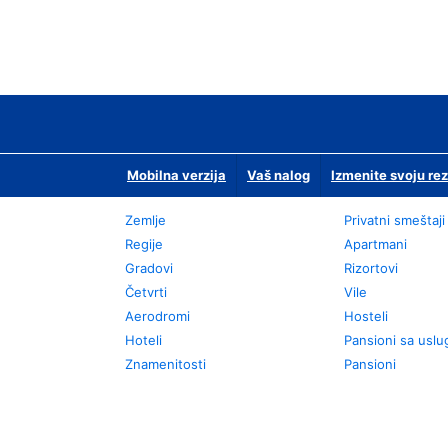
Mobilna verzija
Vaš nalog
Izmenite svoju rez
Zemlje
Privatni smeštaji
Regije
Apartmani
Gradovi
Rizortovi
Četvrti
Vile
Aerodromi
Hosteli
Hoteli
Pansioni sa usl
Znamenitosti
Pansioni