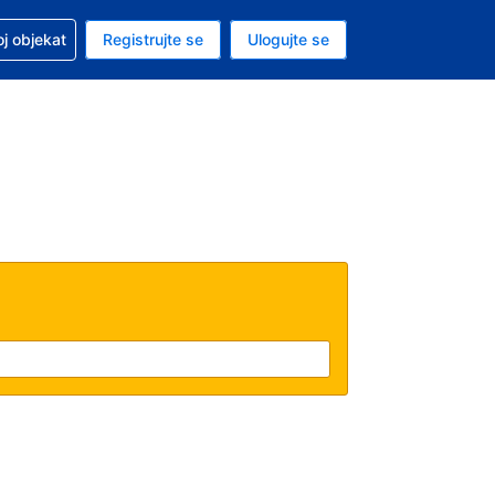
 u vezi sa rezervacijom
oj objekat
Registrujte se
Ulogujte se
ta je dinar
i jezik je Srpskom