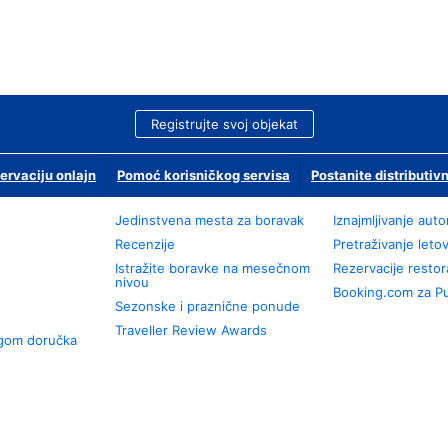
Registrujte svoj objekat
ervaciju onlajn
Pomoć korisničkog servisa
Postanite distributivn
Jedinstvena mesta za boravak
Iznajmljivanje aut
Recenzije
Pretraživanje leto
Istražite boravke na mesečnom
Rezervacije resto
nivou
Booking.com za P
Sezonske i praznične ponude
Traveller Review Awards
ugom doručka