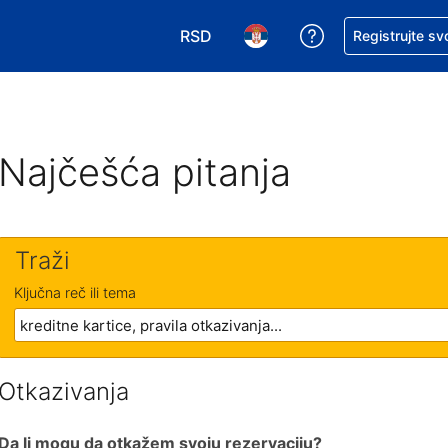
RSD
Zatražite pomoć
Registrujte sv
Izaberite valutu. Vaša trenutna valu
Izaberite jezik. Vaš trenutn
Najčešća pitanja
Traži
Ključna reč ili tema
Otkazivanja
Da li mogu da otkažem svoju rezervaciju?