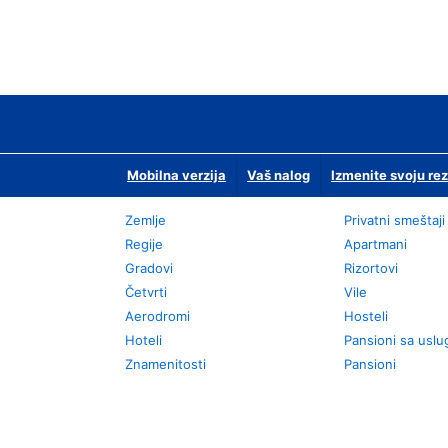
Mobilna verzija
Vaš nalog
Izmenite svoju rez
Zemlje
Privatni smeštaji
Regije
Apartmani
Gradovi
Rizortovi
Četvrti
Vile
Aerodromi
Hosteli
Hoteli
Pansioni sa usl
Znamenitosti
Pansioni