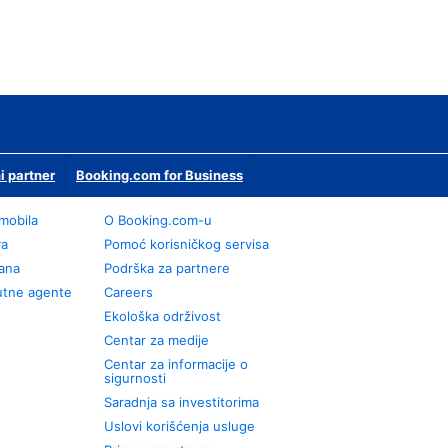
i partner
Booking.com for Business
omobila
О Booking.com-u
va
Pomoć korisničkog servisa
rana
Podrška za partnere
utne agente
Careers
Ekološka održivost
Centar za medije
Centar za informacije o
sigurnosti
Saradnja sa investitorima
Uslovi korišćenja usluge