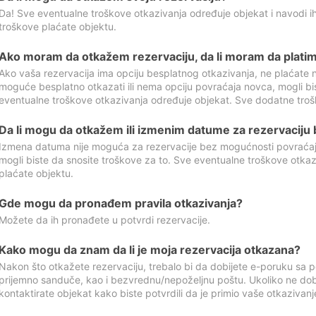
Da! Sve eventualne troškove otkazivanja određuje objekat i navodi ih
troškove plaćate objektu.
Ako moram da otkažem rezervaciju, da li moram da platim
Ako vaša rezervacija ima opciju besplatnog otkazivanja, ne plaćate n
moguće besplatno otkazati ili nema opciju povraćaja novca, mogli bi
eventualne troškove otkazivanja određuje objekat. Sve dodatne troš
Da li mogu da otkažem ili izmenim datume za rezervaciju
Izmena datuma nije moguća za rezervacije bez mogućnosti povraćaja
mogli biste da snosite troškove za to. Sve eventualne troškove otka
plaćate objektu.
Gde mogu da pronađem pravila otkazivanja?
Možete da ih pronađete u potvrdi rezervacije.
Kako mogu da znam da li je moja rezervacija otkazana?
Nakon što otkažete rezervaciju, trebalo bi da dobijete e-poruku sa p
prijemno sanduče, kao i bezvrednu/nepoželjnu poštu. Ukoliko ne dob
kontaktirate objekat kako biste potvrdili da je primio vaše otkazivanj