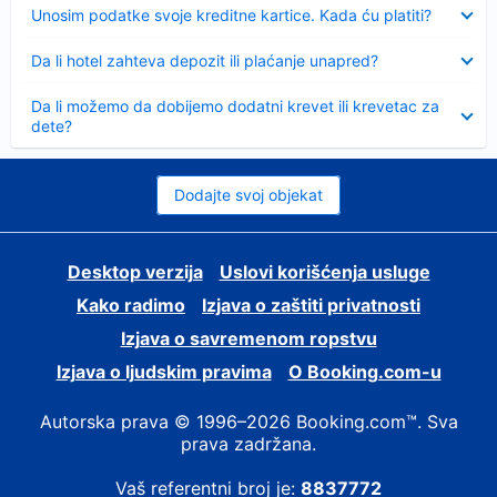
Sažeto
Unosim podatke svoje kreditne kartice. Kada ću platiti?
Sažeto
Da li hotel zahteva depozit ili plaćanje unapred?
Sažeto
Da li možemo da dobijemo dodatni krevet ili krevetac za
dete?
Dodajte svoj objekat
Desktop verzija
Uslovi korišćenja usluge
Kako radimo
Izjava o zaštiti privatnosti
Izjava o savremenom ropstvu
Izjava o ljudskim pravima
О Booking.com-u
Autorska prava © 1996–2026 Booking.com™. Sva
prava zadržana.
Vaš referentni broj je:
8837772