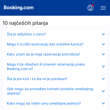
10 najčešćih pitanja
Sažeto
Šta je uključeno u cenu?
Sažeto
Mogu li izvršiti rezervaciju bez kreditne kartice?
Sažeto
Kako znam da je moja rezervacija potvrđena?
Sažeto
Mogu li da otkažem ili izmenim rezervaciju preko
Booking.com-a?
Sažeto
Šta je pin kod i za šta mi je potreban?
Sažeto
Gde mogu da pronađem kontakt podatke smeštajnog
objekta?
Sažeto
Kako mogu da vidim cenu smeštajne jedinice?