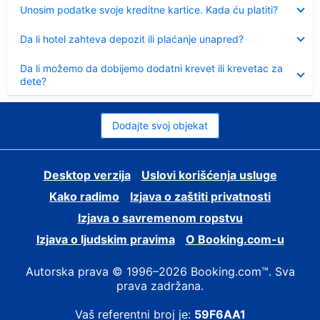
Sažeto
Unosim podatke svoje kreditne kartice. Kada ću platiti?
Sažeto
Da li hotel zahteva depozit ili plaćanje unapred?
Sažeto
Da li možemo da dobijemo dodatni krevet ili krevetac za
dete?
Dodajte svoj objekat
Desktop verzija
Uslovi korišćenja usluge
Kako radimo
Izjava o zaštiti privatnosti
Izjava o savremenom ropstvu
Izjava o ljudskim pravima
О Booking.com-u
Autorska prava © 1996–2026 Booking.com™. Sva
prava zadržana.
Vaš referentni broj je:
59F6AA1