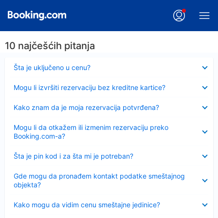
10 najčešćih pitanja
Sažeto
Šta je uključeno u cenu?
Sažeto
Mogu li izvršiti rezervaciju bez kreditne kartice?
Sažeto
Kako znam da je moja rezervacija potvrđena?
Sažeto
Mogu li da otkažem ili izmenim rezervaciju preko
Booking.com-a?
Sažeto
Šta je pin kod i za šta mi je potreban?
Sažeto
Gde mogu da pronađem kontakt podatke smeštajnog
objekta?
Sažeto
Kako mogu da vidim cenu smeštajne jedinice?