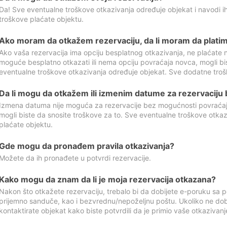
Da! Sve eventualne troškove otkazivanja određuje objekat i navodi ih
troškove plaćate objektu.
Ako moram da otkažem rezervaciju, da li moram da platim
Ako vaša rezervacija ima opciju besplatnog otkazivanja, ne plaćate n
moguće besplatno otkazati ili nema opciju povraćaja novca, mogli bi
eventualne troškove otkazivanja određuje objekat. Sve dodatne troš
Da li mogu da otkažem ili izmenim datume za rezervaciju
Izmena datuma nije moguća za rezervacije bez mogućnosti povraćaja
mogli biste da snosite troškove za to. Sve eventualne troškove otka
plaćate objektu.
Gde mogu da pronađem pravila otkazivanja?
Možete da ih pronađete u potvrdi rezervacije.
Kako mogu da znam da li je moja rezervacija otkazana?
Nakon što otkažete rezervaciju, trebalo bi da dobijete e-poruku sa p
prijemno sanduče, kao i bezvrednu/nepoželjnu poštu. Ukoliko ne dob
kontaktirate objekat kako biste potvrdili da je primio vaše otkazivanj