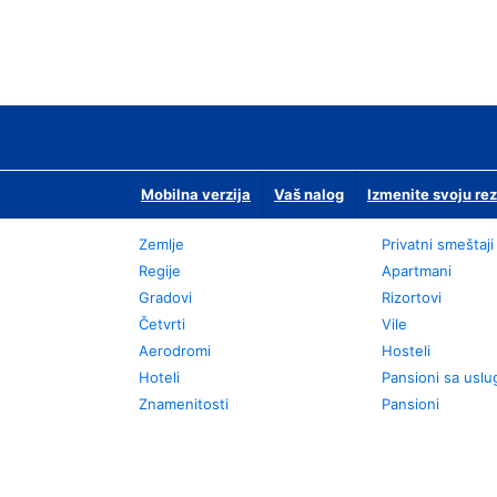
Mobilna verzija
Vaš nalog
Izmenite svoju rez
Zemlje
Privatni smeštaji
Regije
Apartmani
Gradovi
Rizortovi
Četvrti
Vile
Aerodromi
Hosteli
Hoteli
Pansioni sa usl
Znamenitosti
Pansioni