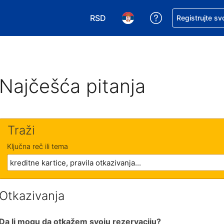
RSD
Zatražite pomoć
Registrujte sv
Izaberite valutu. Vaša trenutna valu
Izaberite jezik. Vaš trenutn
Najčešća pitanja
Traži
Ključna reč ili tema
Otkazivanja
Da li mogu da otkažem svoju rezervaciju?