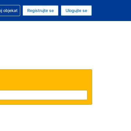
 u vezi sa rezervacijom
oj objekat
Registrujte se
Ulogujte se
ta je dinar
i jezik je Srpskom