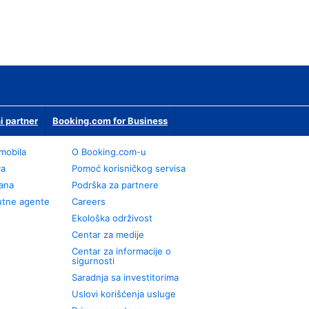
i partner
Booking.com for Business
omobila
О Booking.com-u
va
Pomoć korisničkog servisa
rana
Podrška za partnere
utne agente
Careers
Ekološka održivost
Centar za medije
Centar za informacije o
sigurnosti
Saradnja sa investitorima
Uslovi korišćenja usluge