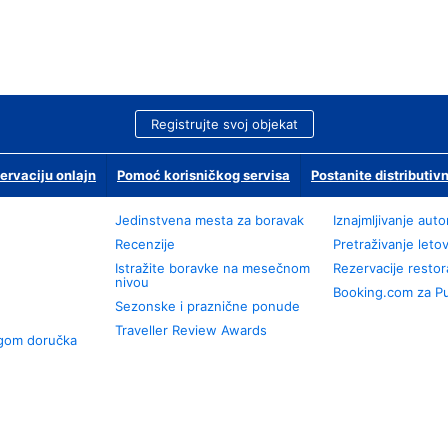
Registrujte svoj objekat
ervaciju onlajn
Pomoć korisničkog servisa
Postanite distributivn
Jedinstvena mesta za boravak
Iznajmljivanje aut
Recenzije
Pretraživanje leto
Istražite boravke na mesečnom
Rezervacije resto
nivou
Booking.com za P
Sezonske i praznične ponude
Traveller Review Awards
ugom doručka