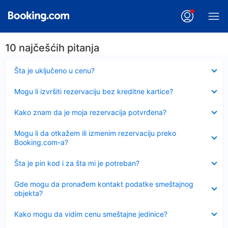
10 najčešćih pitanja
Sažeto
Šta je uključeno u cenu?
Sažeto
Mogu li izvršiti rezervaciju bez kreditne kartice?
Sažeto
Kako znam da je moja rezervacija potvrđena?
Sažeto
Mogu li da otkažem ili izmenim rezervaciju preko
Booking.com-a?
Sažeto
Šta je pin kod i za šta mi je potreban?
Sažeto
Gde mogu da pronađem kontakt podatke smeštajnog
objekta?
Sažeto
Kako mogu da vidim cenu smeštajne jedinice?