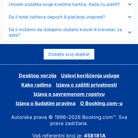
Sažeto
Unosim podatke svoje kreditne kartice. Kada ću platiti?
Sažeto
Da li hotel zahteva depozit ili plaćanje unapred?
Sažeto
Da li možemo da dobijemo dodatni krevet ili krevetac za
dete?
Dodajte svoj objekat
Desktop verzija
Uslovi korišćenja usluge
Kako radimo
Izjava o zaštiti privatnosti
Izjava o savremenom ropstvu
Izjava o ljudskim pravima
О Booking.com-u
Autorska prava © 1996–2026 Booking.com™. Sva
prava zadržana.
Vaš referentni broj je:
458181A