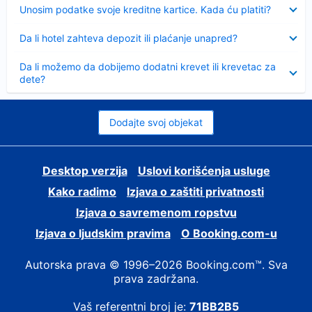
Sažeto
Unosim podatke svoje kreditne kartice. Kada ću platiti?
Sažeto
Da li hotel zahteva depozit ili plaćanje unapred?
Sažeto
Da li možemo da dobijemo dodatni krevet ili krevetac za
dete?
Dodajte svoj objekat
Desktop verzija
Uslovi korišćenja usluge
Kako radimo
Izjava o zaštiti privatnosti
Izjava o savremenom ropstvu
Izjava o ljudskim pravima
О Booking.com-u
Autorska prava © 1996–2026 Booking.com™. Sva
prava zadržana.
Vaš referentni broj je:
71BB2B5