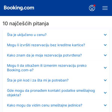
10 najčešćih pitanja
Sažeto
Šta je uključeno u cenu?
Sažeto
Mogu li izvršiti rezervaciju bez kreditne kartice?
Sažeto
Kako znam da je moja rezervacija potvrđena?
Sažeto
Mogu li da otkažem ili izmenim rezervaciju preko
Booking.com-a?
Sažeto
Šta je pin kod i za šta mi je potreban?
Sažeto
Gde mogu da pronađem kontakt podatke smeštajnog
objekta?
Sažeto
Kako mogu da vidim cenu smeštajne jedinice?